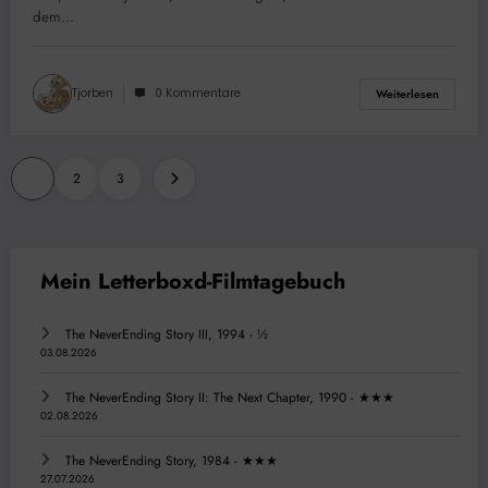
dem…
Tjorben
0 Kommentare
Weiterlesen
Seitennummerierung
1
2
3
der
Beiträge
The NeverEnding Story III, 1994 - ½
03.08.2026
The NeverEnding Story II: The Next Chapter, 1990 - ★★★
02.08.2026
The NeverEnding Story, 1984 - ★★★
27.07.2026