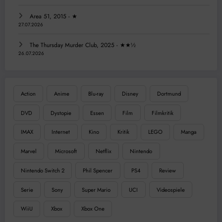
Area 51, 2015 - ★
27.07.2026
The Thursday Murder Club, 2025 - ★★½
26.07.2026
Action
Anime
Blu-ray
Disney
Dortmund
DVD
Dystopie
Essen
Film
Filmkritik
IMAX
Internet
Kino
Kritik
LEGO
Manga
Marvel
Microsoft
Netflix
Nintendo
Nintendo Switch 2
Phil Spencer
PS4
Review
Serie
Sony
Super Mario
UCI
Videospiele
WiiU
Xbox
Xbox One