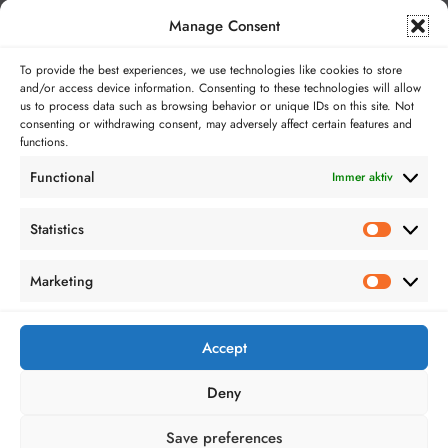
Musik
Manage Consent
Reisen
To provide the best experiences, we use technologies like cookies to store
and/or access device information. Consenting to these technologies will allow
Serien
us to process data such as browsing behavior or unique IDs on this site. Not
consenting or withdrawing consent, may adversely affect certain features and
Technologie
functions.
Functional
Immer aktiv
Videospiele
Statistics
Statistics
Marketing
Marketing
Accept
Bloggerei.de
TopBlogs.de
Deny
Save preferences