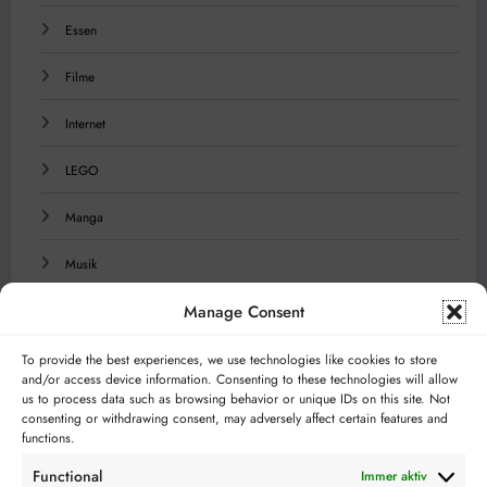
Essen
Filme
Internet
LEGO
Manga
Musik
Manage Consent
Reisen
Serien
To provide the best experiences, we use technologies like cookies to store
and/or access device information. Consenting to these technologies will allow
us to process data such as browsing behavior or unique IDs on this site. Not
Technologie
consenting or withdrawing consent, may adversely affect certain features and
functions.
Videospiele
Functional
Immer aktiv