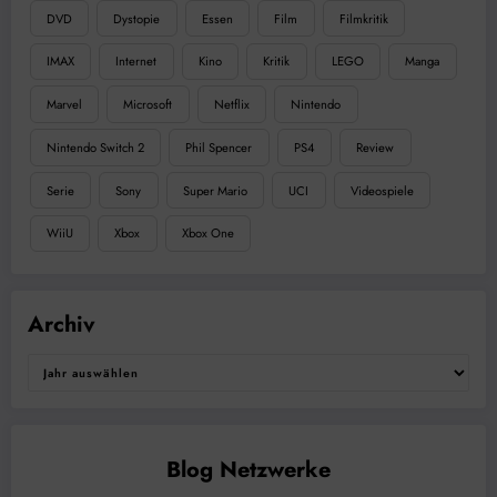
DVD
Dystopie
Essen
Film
Filmkritik
IMAX
Internet
Kino
Kritik
LEGO
Manga
Marvel
Microsoft
Netflix
Nintendo
Nintendo Switch 2
Phil Spencer
PS4
Review
Serie
Sony
Super Mario
UCI
Videospiele
WiiU
Xbox
Xbox One
Archiv