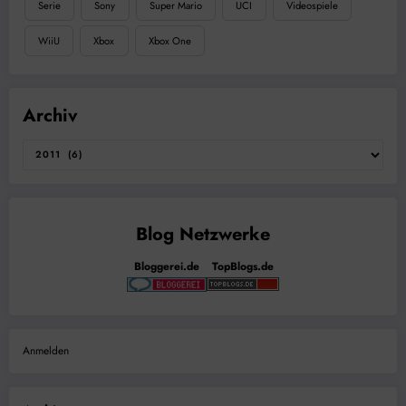
Serie
Sony
Super Mario
UCI
Videospiele
WiiU
Xbox
Xbox One
Archiv
Bloggerei.de
TopBlogs.de
Anmelden