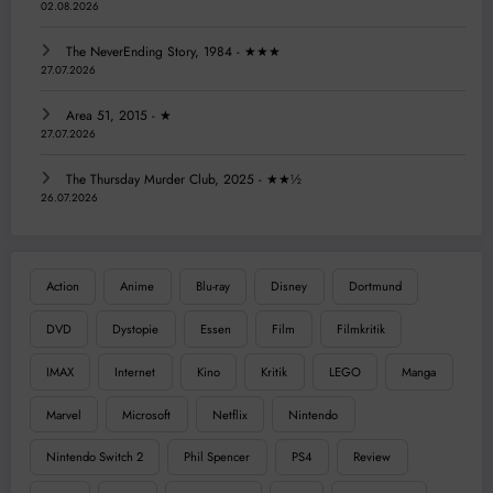
02.08.2026
The NeverEnding Story, 1984 - ★★★
27.07.2026
Area 51, 2015 - ★
27.07.2026
The Thursday Murder Club, 2025 - ★★½
26.07.2026
Action
Anime
Blu-ray
Disney
Dortmund
DVD
Dystopie
Essen
Film
Filmkritik
IMAX
Internet
Kino
Kritik
LEGO
Manga
Marvel
Microsoft
Netflix
Nintendo
Nintendo Switch 2
Phil Spencer
PS4
Review