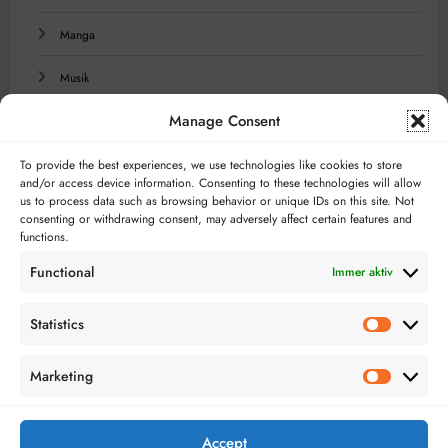
Manga
Musik
Manage Consent
Reisen
Serien
To provide the best experiences, we use technologies like cookies to store
and/or access device information. Consenting to these technologies will allow
us to process data such as browsing behavior or unique IDs on this site. Not
Technologie
consenting or withdrawing consent, may adversely affect certain features and
functions.
Videospiele
Functional
Immer aktiv
Statistics
Statistics
Marketing
Marketing
Bloggerei.de
TopBlogs.de
Accept