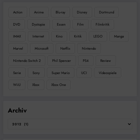
Action
Anime
Blu-ray
Disney
Dortmund
DVD
Dystopie
Essen
Film
Filmkritik
IMAX
Internet
Kino
Kritik
LEGO
Manga
Marvel
Microsoft
Netflix
Nintendo
Nintendo Switch 2
Phil Spencer
PS4
Review
Serie
Sony
Super Mario
UCI
Videospiele
WiiU
Xbox
Xbox One
Archiv