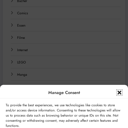
Bücher
Comics
Essen
Filme
Internet
LEGO
Manga
Musik
Manage Consent
Reisen
To provide the best experiences, we use technologies like cookies to store
and/or access device information. Consenting to these technologies will allow
Serien
us to process data such as browsing behavior or unique IDs on this site. Not
consenting or withdrawing consent, may adversely affect certain features and
Technologie
functions.