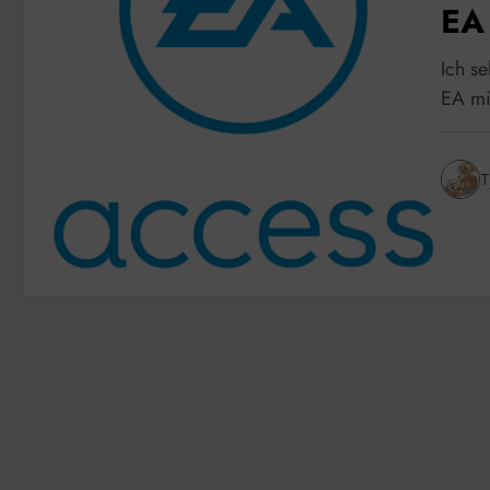
EA
Ich s
EA mi
T