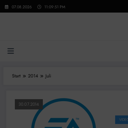
Zum
07.08.2026
11:09:52 PM
Inhalt
springen
Start
2014
Juli
30.07.2014
VIDEO