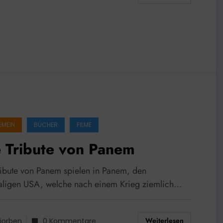
EMEIN
BÜCHER
FILME
 Tribute von Panem
ribute von Panem spielen in Panem, den
ligen USA, welche nach einem Krieg ziemlich…
Weiterlesen
jorben
0 Kommentare