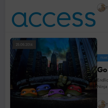
T
25.06.2014
FILME
Go 
Endlic
Ninja
T