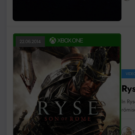
22.06.2014
VIDEO
Ry
In Ry
römis
T