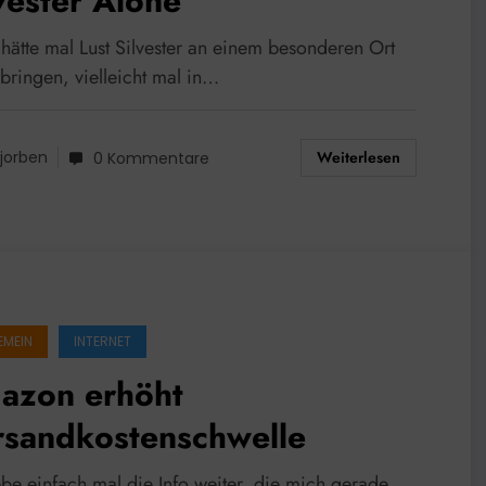
vester Alone
 hätte mal Lust Silvester an einem besonderen Ort
bringen, vielleicht mal in…
Weiterlesen
jorben
0 Kommentare
EMEIN
INTERNET
azon erhöht
rsandkostenschwelle
ebe einfach mal die Info weiter, die mich gerade