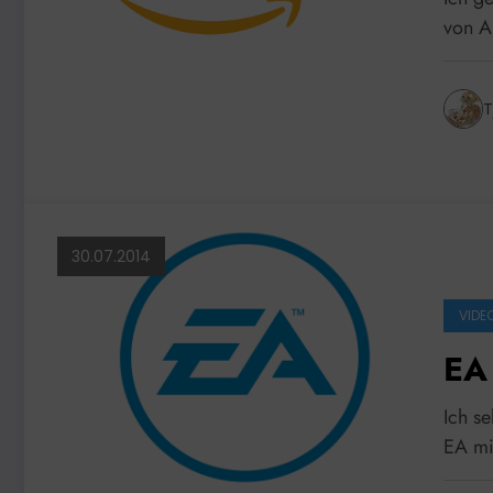
von A
T
30.07.2014
VIDEO
EA
Ich s
EA mi