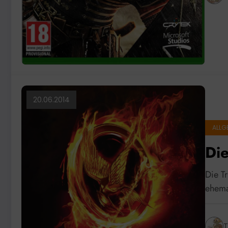
20.06.2014
ALLG
Die
Die T
ehema
T