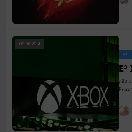
09.06.2014
VIDEO
E³
gibt 
Press
T