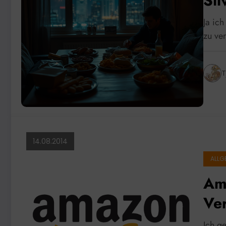
Sil
Ja ich
zu ver
T
14.08.2014
ALLG
Am
Ve
Ich g