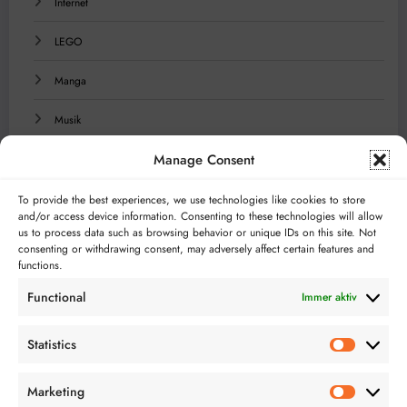
Internet
LEGO
Manga
Musik
Manage Consent
Reisen
Serien
To provide the best experiences, we use technologies like cookies to store
and/or access device information. Consenting to these technologies will allow
us to process data such as browsing behavior or unique IDs on this site. Not
Technologie
consenting or withdrawing consent, may adversely affect certain features and
functions.
Videospiele
Functional
Immer aktiv
Statistics
Statistics
Marketing
Marketing