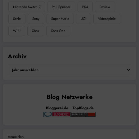
Nintendo Switch 2
Phil Spencer
PS4
Review
Serie
Sony
Super Mario
UCI
Videospiele
WiiU
Xbox
Xbox One
Archiv
Bloggerei.de
TopBlogs.de
Anmelden