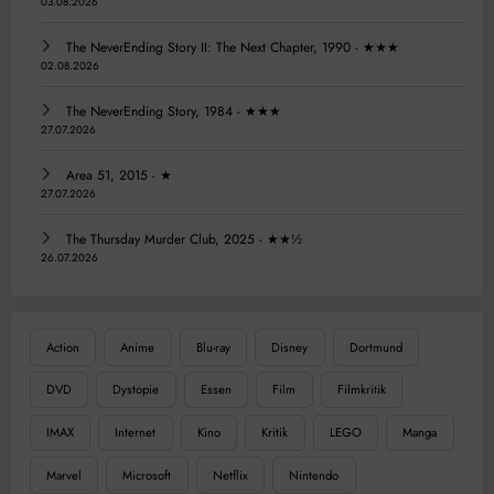
03.08.2026
The NeverEnding Story II: The Next Chapter, 1990 - ★★★
02.08.2026
The NeverEnding Story, 1984 - ★★★
27.07.2026
Area 51, 2015 - ★
27.07.2026
The Thursday Murder Club, 2025 - ★★½
26.07.2026
Action
Anime
Blu-ray
Disney
Dortmund
DVD
Dystopie
Essen
Film
Filmkritik
IMAX
Internet
Kino
Kritik
LEGO
Manga
Marvel
Microsoft
Netflix
Nintendo