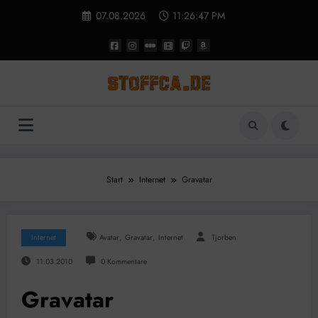
Zum
07.08.2026
11:26:47 PM
Inhalt
springen
Start
Internet
Gravatar
,
,
Internet
Avatar
Gravatar
Internet
Tjorben
11.03.2010
0 Kommentare
Gravatar