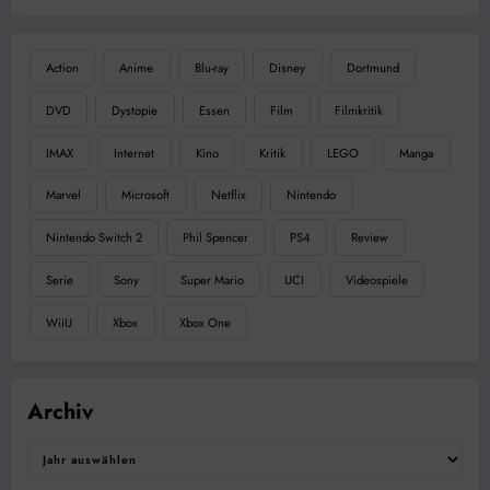
Action
Anime
Blu-ray
Disney
Dortmund
DVD
Dystopie
Essen
Film
Filmkritik
IMAX
Internet
Kino
Kritik
LEGO
Manga
Marvel
Microsoft
Netflix
Nintendo
Nintendo Switch 2
Phil Spencer
PS4
Review
Serie
Sony
Super Mario
UCI
Videospiele
WiiU
Xbox
Xbox One
Archiv