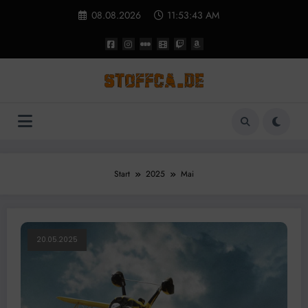
Zum
08.08.2026
11:53:44 AM
Inhalt
springen
Start
2025
Mai
20.05.2025