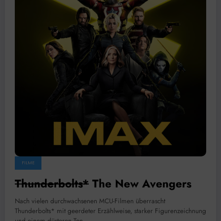
FILME
Thunderbolts*
The New Avengers
Nach vielen durchwachsenen MCU-Filmen überrascht
Thunderbolts* mit geerdeter Erzählweise, starker Figurenzeichnung
und einem düsteren Ton.…