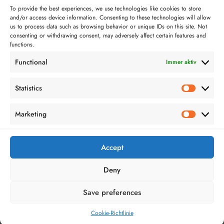
Serien
To provide the best experiences, we use technologies like cookies to store
and/or access device information. Consenting to these technologies will allow
us to process data such as browsing behavior or unique IDs on this site. Not
Technologie
consenting or withdrawing consent, may adversely affect certain features and
functions.
Videospiele
Functional
Immer aktiv
Statistics
Statistics
Marketing
Marketing
Bloggerei.de
TopBlogs.de
Accept
Deny
Save preferences
NewsBlogger - Magazin und Blog
WordPress
Theme 2026 | Präsentiert von
SpiceThemes
Cookie-Richtlinie