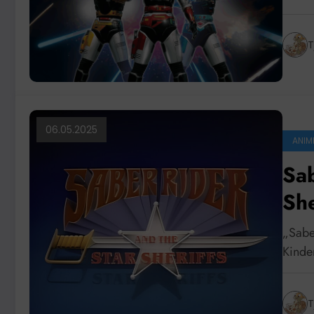
T
06.05.2025
ANIM
Sab
She
„Saber
Kinde
T