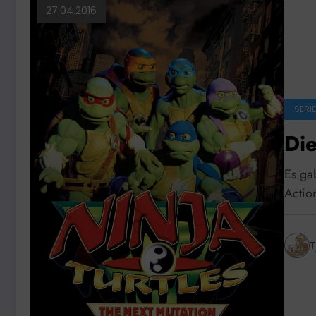
27.04.2016
SERI
Die
Es gab
Action
T