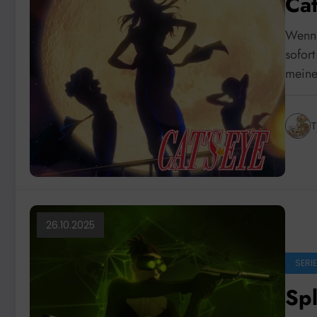
Cat
Wenn 
sofor
mein
T
26.10.2025
SERI
Spl