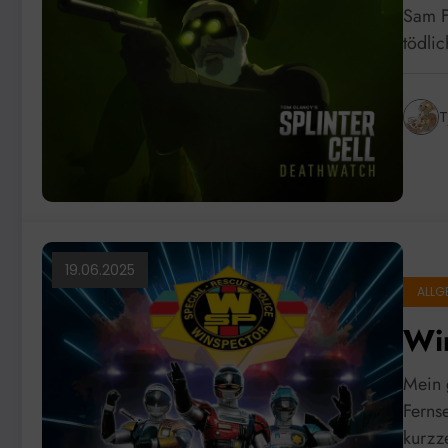
Sam Fi
tödlic
T
19.06.2025
ALLG
Wi
Mein 
Ferns
kurzz