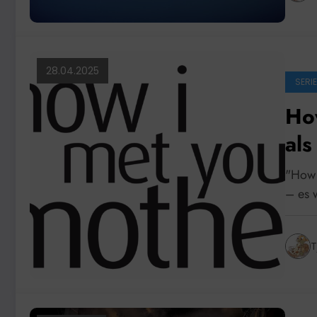
28.04.2025
SERI
Ho
als
"How 
– es
T