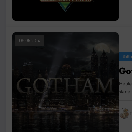
06.05.2014
SERI
Go
Heute 
start
T