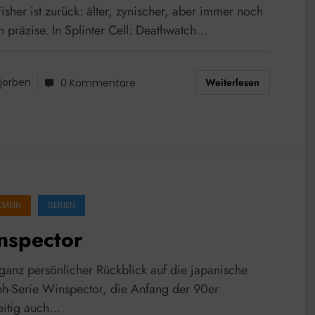
sher ist zurück: älter, zynischer, aber immer noch
h präzise. In Splinter Cell: Deathwatch…
Weiterlesen
jorben
0 Kommentare
EMEIN
SERIEN
nspector
ganz persönlicher Rückblick auf die japanische
eh-Serie Winspector, die Anfang der 90er
eitig auch…