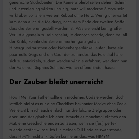
generische Studiobauten. Die Kamera bleibt selten stehen, Schnitt
und Inszenierung wirken unruhig; man will moderne Sitcom sein,
wirkt aber vor allem wie ein Reboot ohne Herz. Wenig unerwartet
kam dann auch die Meldung, nach dem Ende der zweiten Staffel,
dass die Serie eingestellt worden ist. Was vielleicht kein großer
Verlust allgemein zu sein scheint, ist dennoch schade, denn bei all
der Kritik, konnte die Serie immerhin ganz gut als
Hintergrundrauschen oder Nebenhergeplänkel laufen, hatte ein
paar nette Gags und ein Cast, der zumindest das Potential hatte
sich zu entwickeln, zudem werden wir nie erfahren, wer denn nun
der Vater von Sophies Sohn ist; wie ich offene Enden hasse.
Der Zauber bleibt unerreicht
How I Met Your Father sollte ein modernes Update werden, doch
letztlich bleibt es nur eine Checkliste bekannter Motive ohne Seele.
Vielleicht bin ich auch einfach nur die falsche Zielgruppe oder
aber, und das glaube ich eher, braucht es manchmal einfach den
Mut, eine Geschichte enden zu lassen, wenn sie (fast) perfekt
zuende erzählt wurde. Ich für meinen Teil finde es zwar schade,
dass HIMYF nicht anknüpfen konnte an das, was HIMYM