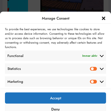
Manage Consent
To provide the best experiences, we use technologies like cookies to store
and/or access device information. Consenting to these technologies will allow
ming noch ein Ort war
Netflix
us to process data such as browsing behavior or unique IDs on this site. Not
26
27.02.2026
Tjorben
consenting or withdrawing consent, may adversely affect certain features and
functions.
Functional
Immer aktiv
Statistics
Statistics
Marketing
Marketing
Bloggerei.de
TopBlogs.de
Accept
Deny