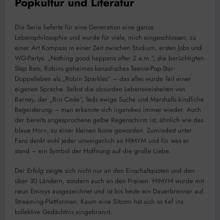
Popkultur und Literatur
Die Serie lieferte für eine Generation eine ganze
Lebensphilosophie und wurde für viele, mich eingeschlossen, zu
einer Art Kompass in einer Zeit zwischen Studium, ersten Jobs und
WG-Partys. „Nothing good happens after 2 a.m.“, die berüchtigten
Slap Bets, Robins geheimes kanadisches Teenie-Pop-Star-
Doppelleben als „Robin Sparkles“ – das alles wurde Teil einer
eigenen Sprache. Selbst die absurden Lebensweisheiten von
Barney, der „Bro Code“, Teds ewige Suche und Marshalls kindliche
Begeisterung – man erkannte sich irgendwo immer wieder. Auch
der bereits angesprochene gelbe Regenschirm ist, ähnlich wie das
blaue Horn, zu einer kleinen Ikone geworden. Zumindest unter
Fans denkt wohl jeder unweigerlich an HIMYM und für was er
stand – ein Symbol der Hoffnung auf die große Liebe.
Der Erfolg zeigte sich nicht nur an den Einschaltquoten und den
über 30 Ländern, sondern auch an den Preisen. HIMYM wurde mit
neun Emmys ausgezeichnet und ist bis heute ein Dauerbrenner auf
Streaming-Plattformen. Kaum eine Sitcom hat sich so tief ins
kollektive Gedächtnis eingebrannt.