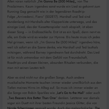
Allen voran natürlich „
I’m Gonna Be (500 Miles)
„
von The
Proclaimers. Kaum irgendwo sonst wurde ein Lied so gekonnt zum
Running Gag gemacht wie in der legendären Roadtrip-
Folge „Arrivederci, Fiero“ (S02E17). Marshall und Ted sind
stundenlang mit Marshalls alter Klapperkiste unterwegs, und das
einzige Lied, das der Kassettenspieler noch abspielt, ist eben
dieser Song – in Endlosschleife. Erst ist es ein Spaß, dann nervt es
alle, am Ende wird es wieder zur Hymne. Bis heute muss ich jedes
Mal grinsen, wenn ich „I’m Gonna Be (500 Miles)“ irgendwo höre,
weil ich sofort an die Szene denke, wie Marshall und Ted lauthals
mitsingen, während Barney irgendwann fast durchdreht. Das Lied
ist für mich untrennbar mit dem Gefühl von Freundschaft,
Roadtrips und diesen kleinen, absurden Ritualen verbunden, die
man mit seinen Leuten teilt.
Aber es sind nicht nur die großen Songs. Auch andere
musikalische Momente tauchen immer wieder unwillkürlich aus den
Tiefen meines Hirns im Alltag auf. So muss ich immer wieder an
die Songs von Robin Sparkles wie „
Let’s Go to the Mall
“ oder auch
„
Two Beavers Are Better Than One
“ denken. Letzterer war damals
sogar ein Duett mit ihrer besten Freundin Jessica Glitter, die von
Nicole Scherzinger
gespielt wurde. Auch das melancholische „
The