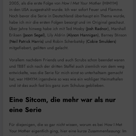
2005, als die erste Folge von
How I Met Your Mother
(HIMYM)
in den USA ausgestrahlt wurde. Ich war sofort Feuer und Flamme.
Noch bevor die Serie in Deutschland überhaupt ein Thema wurde,
habe ich mir die ersten Folgen besorgt und im Original geschaut.
Über Jahre hinweg habe ich mit Ted Mosby (
Josh Radnor
), Marshall
Eriksen (
Jason Segel
), Lily Aldrin (
Alyson Hannigan
), Barney Stinson
(
Neil Patrick Harris
) und Robin Scherbatsky (
Cobie Smulders
)
mitgefiebert, gelitten und gelacht.
Vorallem nachdem Friends und auch Scrubs schon beendet waren
und TBBT sich nach der dritten Staffel auch ziemlich von dem weg
entwickelte, was die Serie für mich einst so unterhaltsam gemacht
hat, war HIMYM irgendwie so was wie ein wohliger Heimathafen
und ist das auch fast bis ganz zum Schuluss geblieben.
Eine Sitcom, die mehr war als nur
eine Serie
Für diejenigen, die so gar nicht wissen, worum es bei How I Met
Your Mother eigentlich ging, hier eine kurze Zusammenfassung: Im