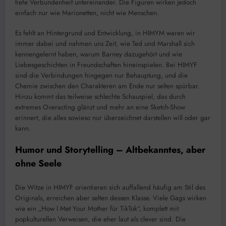
tiefe Verbundenheit untereinander. Die Figuren wirken jedoch
einfach nur wie Marionetten, nicht wie Menschen.
Es fehlt an Hintergrund und Entwicklung, in HIMYM waren wir
immer dabei und nahmen uns Zeit, wie Ted und Marshall sich
kennengelernt haben, warum Barney dazugehört und wie
Liebesgeschichten in Freundschaften hineinspielen. Bei HIMYF
sind die Verbindungen hingegen nur Behauptung, und die
Chemie zwischen den Charakteren am Ende nur selten spürbar.
Hinzu kommt das teilweise schlechte Schauspiel, das durch
extremes Overacting glänzt und mehr an eine Sketch-Show
erinnert, die alles sowieso nur überzeichnet darstellen will oder gar
kann.
Humor und Storytelling – Altbekanntes, aber
ohne Seele
Die Witze in HIMYF orientieren sich auffallend häufig am Stil des
Originals, erreichen aber selten dessen Klasse. Viele Gags wirken
wie ein „How I Met Your Mother für TikTok“, komplett mit
popkulturellen Verweisen, die eher laut als clever sind. Die