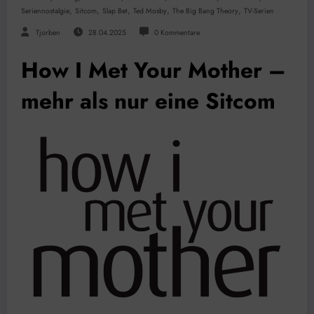
,
,
,
,
,
Seriennostalgie
Sitcom
Slap Bet
Ted Mosby
The Big Bang Theory
TV-Serien
Tjorben
28.04.2025
0 Kommentare
How I Met Your Mother –
mehr als nur eine Sitcom