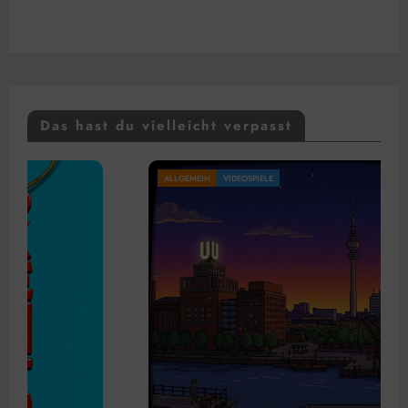
Das hast du vielleicht verpasst
N
VIDEOSPIELE
ALLGEMEIN