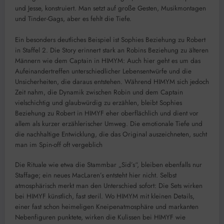
und Jesse, konstruiert. Man setzt auf große Gesten, Musikmontagen
und Tinder-Gags, aber es fehlt die Tiefe.
Ein besonders deutliches Beispiel ist Sophies Beziehung zu Robert
in Staffel 2. Die Story erinnert stark an Robins Beziehung zu älteren
Männern wie dem Captain in HIMYM: Auch hier geht es um das
Aufeinandertreffen unterschiedlicher Lebensentwürfe und die
Unsicherheiten, die daraus entstehen. Während HIMYM sich jedoch
Zeit nahm, die Dynamik zwischen Robin und dem Captain
vielschichtig und glaubwürdig zu erzählen, bleibt Sophies
Beziehung zu Robert in HIMYF eher oberflächlich und dient vor
allem als kurzer erzählerischer Umweg. Die emotionale Tiefe und
die nachhaltige Entwicklung, die das Original auszeichneten, sucht
man im Spin-off oft vergeblich
Die Rituale wie etwa die Stammbar „Sid’s“, bleiben ebenfalls nur
Staffage; ein neues MacLaren’s entsteht hier nicht. Selbst
atmosphärisch merkt man den Unterschied sofort: Die Sets wirken
bei HIMYF künstlich, fast steril. Wo HIMYM mit kleinen Details,
einer fast schon heimeligen Kneipenatmosphäre und markanten
Nebenfiguren punktete, wirken die Kulissen bei HIMYF wie