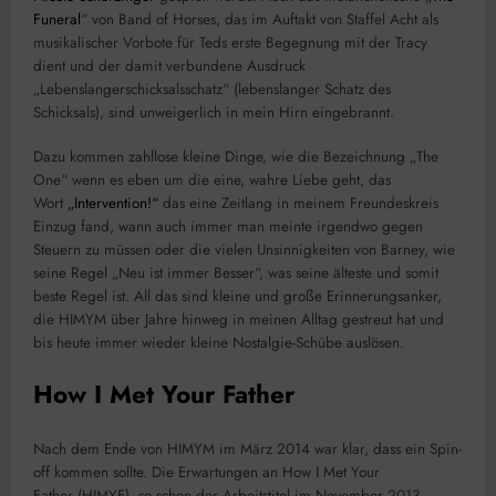
Funeral
“ von Band of Horses, das im Auftakt von Staffel Acht als
musikalischer Vorbote für Teds erste Begegnung mit der Tracy
dient und der damit verbundene Ausdruck
„Lebenslangerschicksalsschatz“ (lebenslanger Schatz des
Schicksals), sind unweigerlich in mein Hirn eingebrannt.
Dazu kommen zahllose kleine Dinge, wie die Bezeichnung „The
One“ wenn es eben um die eine, wahre Liebe geht, das
Wort
„Intervention!“
das eine Zeitlang in meinem Freundeskreis
Einzug fand, wann auch immer man meinte irgendwo gegen
Steuern zu müssen oder die vielen Unsinnigkeiten von Barney, wie
seine Regel „Neu ist immer Besser“, was seine älteste und somit
beste Regel ist. All das sind kleine und große Erinnerungsanker,
die HIMYM über Jahre hinweg in meinen Alltag gestreut hat und
bis heute immer wieder kleine Nostalgie-Schübe auslösen.
How I Met Your Father
Nach dem Ende von HIMYM im März 2014 war klar, dass ein Spin-
off kommen sollte. Die Erwartungen an How I Met Your
Father (HIMYF), so schon der Arbeitstitel im November 2013,