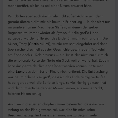
der Tod von Marshalls Vater – das alles hat mich beim Zusehen oft
mehr berührt, als ich es bei einer Sitcom erwartet hätte.
Wir dürfen aber auch das Finale nicht außer Acht lassen, denn
gerade dieses bleibt mir bis heute in Erinnerung – leider nicht nur
im positiven Sinne. Nach neun Staffeln, in denen der gelbe
Regenschirm immer wieder als Symbol für die große Liebe
aufgebaut wurde, fühlte sich das Ende für mich nicht rund an. Die
Mutter, Tracy (
Cristin Milioti
), wurde erst spät eingeführt und dann
überraschend schnell aus der Geschichte geschrieben. Ted kehrt
am Ende doch zu Robin zurück – ein Twist, der nicht nur für mich
die emotionale Reise der Serie ein Stück weit entwertet hat. Zudem
hätte das ganze deutlich abgefedert werden können, hätte man
eine
Szene
aus dem Serien-Finale nicht entfernt. Die Enttäuschung
war bei mir damals so groß, dass ich das Ende richtig verteufelt
habe, gerade weil die Serie so lange, so viel richtig gemacht hat
und dann im entscheidenden Moment einen, aus meiner Sicht,
falschen Haken schlug.
Auch wenn die Serienschöpfer immer beteuerten, dass das von
Anfang an der Plan gewesen sei, war dies für mich keine
Beschwichtigung. Im Finale sieht man, wie zu Beginn vieler