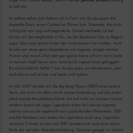
frage mich immer wieder, warum Rachel (
Jennifer Aniston
) ständig
so kalt war.
Im selben selben Jahr bekam ich in Form von Scrubs quasi die
doppelte Dosis, einen Cocktail an Sitcom bzw. Dramedy, die mich
richtig tief rein zog und begeisterte. Schnell wechselte ich bei
Scrubs auf den englischen O-Ton, da die Deutschen hier zu Beginn
sogar über zwei Jahren hinter den Amerikanern her hinkten. Auch
Scrubs war etwas ganz besonderes und eigenes, prägte meinen
Humor und manch Zitat oder gar ganze Szene schwirrt noch heute
in meinem Kopf herum bzw. wird durch irgend etwas getriggert.
Bis einshcließlich Staffel 7 war Scrubs quasi ein Meisterwerk, aber
auch darum soll es hier und heute nicht gehen.
Im Jahr 2007 startete mit
The Big Bang Theory
(TBBT) eine weitere
Serie, die mich vor allem durch meine Ausbildung und die ersten
Jahre meines Berufslebens führte. Sie traf nicht nur meinen Humor,
sondern beschrieb sogar irgendwie einen Teil meines eigenen
Lebens und wurde regelrecht zum popkulturellen Phänomen. TBBT
machte Nerdsein zum ersten Mal irgendwie auch sexy. Irgendwo
zwischen
Friends
,
Scrubs
und TBBT startete auch noch eine wahre
Perle der seriellen Abendunterhaltung. Genauer gesagt, im Herbst