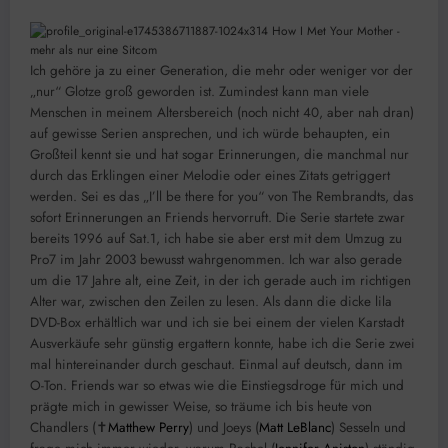
Ich gehöre ja zu einer Generation, die mehr oder weniger vor der
„nur“ Glotze groß geworden ist. Zumindest kann man viele
Menschen in meinem Altersbereich (noch nicht 40, aber nah dran)
auf gewisse Serien ansprechen, und ich würde behaupten, ein
Großteil kennt sie und hat sogar Erinnerungen, die manchmal nur
durch das Erklingen einer Melodie oder eines Zitats getriggert
werden. Sei es das „I’ll be there for you“ von The Rembrandts, das
sofort Erinnerungen an Friends hervorruft. Die Serie startete zwar
bereits 1996 auf Sat.1, ich habe sie aber erst mit dem Umzug zu
Pro7 im Jahr 2003 bewusst wahrgenommen. Ich war also gerade
um die 17 Jahre alt, eine Zeit, in der ich gerade auch im richtigen
Alter war, zwischen den Zeilen zu lesen. Als dann die dicke lila
DVD-Box erhältlich war und ich sie bei einem der vielen Karstadt
Ausverkäufe sehr günstig ergattern konnte, habe ich die Serie zwei
mal hintereinander durch geschaut. Einmal auf deutsch, dann im
O-Ton. Friends war so etwas wie die Einstiegsdroge für mich und
prägte mich in gewisser Weise, so träume ich bis heute von
Chandlers (✝
Matthew Perry
) und Joeys (
Matt LeBlanc
) Sesseln und