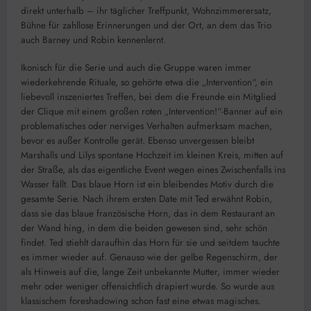
direkt unterhalb – ihr täglicher Treffpunkt, Wohnzimmerersatz,
Bühne für zahllose Erinnerungen und der Ort, an dem das Trio
auch Barney und Robin kennenlernt.
Ikonisch für die Serie und auch die Gruppe waren immer
wiederkehrende Rituale, so gehörte etwa die „Intervention“, ein
liebevoll inszeniertes Treffen, bei dem die Freunde ein Mitglied
der Clique mit einem großen roten „Intervention!“-Banner auf ein
problematisches oder nerviges Verhalten aufmerksam machen,
bevor es außer Kontrolle gerät. Ebenso unvergessen bleibt
Marshalls und Lilys spontane Hochzeit im kleinen Kreis, mitten auf
der Straße, als das eigentliche Event wegen eines Zwischenfalls ins
Wasser fällt. Das blaue Horn ist ein bleibendes Motiv durch die
gesamte Serie. Nach ihrem ersten Date mit Ted erwähnt Robin,
dass sie das blaue französische Horn, das in dem Restaurant an
der Wand hing, in dem die beiden gewesen sind, sehr schön
findet. Ted stiehlt daraufhin das Horn für sie und seitdem tauchte
es immer wieder auf. Genauso wie der gelbe Regenschirm, der
als Hinweis auf die, lange Zeit unbekannte Mutter, immer wieder
mehr oder weniger offensichtlich drapiert wurde. So wurde aus
klassischem foreshadowing schon fast eine etwas magisches.