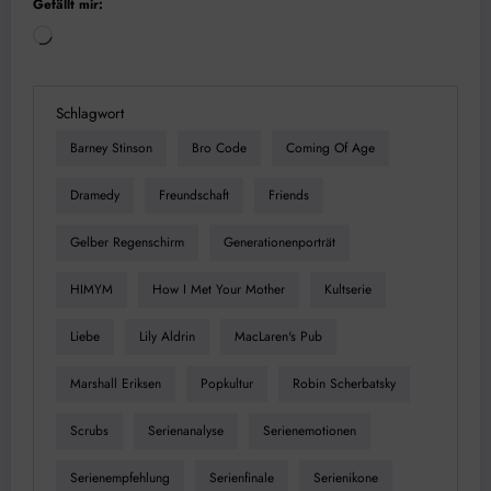
Gefällt mir:
Wird
geladen …
Schlagwort
Barney Stinson
Bro Code
Coming Of Age
Dramedy
Freundschaft
Friends
Gelber Regenschirm
Generationenporträt
HIMYM
How I Met Your Mother
Kultserie
Liebe
Lily Aldrin
MacLaren's Pub
Marshall Eriksen
Popkultur
Robin Scherbatsky
Scrubs
Serienanalyse
Serienemotionen
Serienempfehlung
Serienfinale
Serienikone