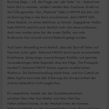
Running Gags – z.B. die Frage, wer „der Vater“ ist – bekommen
keine Zeit zu wachsen, sondern werden dem Zuschauer direkt vor
die Füße geworfen. Das „Playbook“ hatte in HIMYM die Zeit, sich
als Running Gag in die Serie einzubrennen, doch HIMYF fehlt
diese Geduld, um etwas etablieren zu können. Zugegebner Maßen
hatte HIMYM natürlich auch deutlich mehr Zeit etwas aufzbauen,
doch man merkte schon bei der ersten Staffel, wie viele
Brotkrumen hier sinnvoll und mit Bedacht gelegt wurden.
Auch beim Storytelling wird deutlich, dass das Spin-off lieber auf
Nummer sicher geht. Während HIMYM durch seine verschachtelte
Erzählweise, Zeitsprünge, unzuverlässigen Erzähler und gewitzte
Vorausdeutungen lebte (legendär etwa die Folge „The Pineapple
Incident“), bekommt HIMYF keinen eigenen erzählerischen
Rhythmus. Die Rahmenhandlung bleibt blass, und Kim Cattrall als
ältere Sophie kann trotz aller Erfahrung die Uninspiriertheit der
Autoren letztendlich nicht ausgleichen.
Ein wesentlicher Aspekt, der den Qualitätsunterschied
zwischen
How I Met Your Mother
und
How I Met Your
Father
erklären könnte, ist der Wechsel hinter der Kamera.
Während HIMYM von den Serienschöpfern Carter Bays und Craig