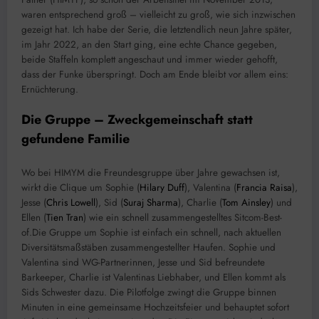
waren entsprechend groß – vielleicht zu groß, wie sich inzwischen
gezeigt hat. Ich habe der Serie, die letztendlich neun Jahre später,
im Jahr 2022, an den Start ging, eine echte Chance gegeben,
beide Staffeln komplett angeschaut und immer wieder gehofft,
dass der Funke überspringt. Doch am Ende bleibt vor allem eins:
Ernüchterung.
Die Gruppe – Zweckgemeinschaft statt
gefundene Familie
Wo bei HIMYM die Freundesgruppe über Jahre gewachsen ist,
wirkt die Clique um Sophie (
Hilary Duff
), Valentina (
Francia Raisa
),
Jesse (
Chris Lowell
), Sid (
Suraj Sharma
), Charlie (
Tom Ainsley
) und
Ellen (
Tien Tran
) wie ein schnell zusammengestelltes Sitcom-Best-
of.Die Gruppe um Sophie ist einfach ein schnell, nach aktuellen
Diversitätsmaßstäben zusammengestellter Haufen. Sophie und
Valentina sind WG-Partnerinnen, Jesse und Sid befreundete
Barkeeper, Charlie ist Valentinas Liebhaber, und Ellen kommt als
Sids Schwester dazu. Die Pilotfolge zwingt die Gruppe binnen
Minuten in eine gemeinsame Hochzeitsfeier und behauptet sofort