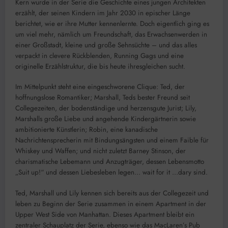
Kern wurde in der Serie die Geschichte eines jungen Architekten
erzählt, der seinen Kindern im Jahr 2030 in epischer Länge
berichtet, wie er ihre Mutter kennenlernte. Doch eigentlich ging es
um viel mehr, nämlich um Freundschaft, das Erwachsenwerden in
einer Großstadt, kleine und große Sehnsüchte – und das alles
verpackt in clevere Rückblenden, Running Gags und eine
originelle Erzählstruktur, die bis heute ihresgleichen sucht.
Im Mittelpunkt steht eine eingeschworene Clique: Ted, der
hoffnungslose Romantiker; Marshall, Teds bester Freund seit
Collegezeiten, der bodenständige und herzensgute Jurist; Lily,
Marshalls große Liebe und angehende Kindergärtnerin sowie
ambitionierte Künstlerin; Robin, eine kanadische
Nachrichtensprecherin mit Bindungsängsten und einem Faible für
Whiskey und Waffen; und nicht zuletzt Barney Stinson, der
charismatische Lebemann und Anzugträger, dessen Lebensmotto
„Suit up!“ und dessen Liebesleben legen… wait for it …dary sind.
Ted, Marshall und Lily kennen sich bereits aus der Collegezeit und
leben zu Beginn der Serie zusammen in einem Apartment in der
Upper West Side von Manhattan. Dieses Apartment bleibt ein
zentraler Schauplatz der Serie, ebenso wie das MacLaren’s Pub