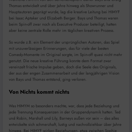
Thomas entwickelt und über Jahre hinweg als Showrunner und
Hauptautoren geprägt wurde, lag die kreative Leitung bei HIMYF
bei Isaac Aptaker und Elizabeth Berger. Bays und Thomas waren
beim Spin-off zwar noch als Executive Producer beteiligt, hatten
aber keine zentrale Rolle mehr im täglichen kreativen Prozess.
So wurde z.B. ein Element der ursprünglichen Autoren, das Spiel
mit unzuverlässigen Erinnerungen, das für viele der besten
Comedy-Momente im Original sorgte, im Spin-off quasi nicht mehr
genutzt. Die neue kreative Führung konnte dem Format zwar
vereinzelt frische Impulse geben, doch die Seele des Originals,
der aus der engen Zusammenarbeit und der langjährigen Vision
von Bays und Thomas entstand, ging verloren.
Von Nichts kommt nichts
Was HIMYM so besonders machte, war, dass jede Beziehung und
jede Trennung Konsequenzen in der Gruppendynamik hatten. Ted
und Robin, Marshall und Lily, Barneys außen vor sein – das alles
entwickelte sich schmerzhaft, lustig und nachvollziehbar über Jahre
hinweg. Bei HIMYF wirken Beziehungen, etwa zwischen Sophie