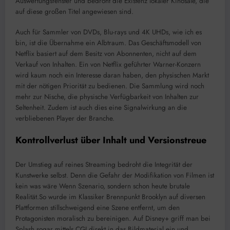
Auswertungsfenster und bedroht die Existenz lokaler Kinosäle, die
auf diese großen Titel angewiesen sind.
Auch für Sammler von DVDs, Blu-rays und 4K UHDs, wie ich es
bin, ist die Übernahme ein Albtraum. Das Geschäftsmodell von
Netflix basiert auf dem Besitz von Abonnenten, nicht auf dem
Verkauf von Inhalten. Ein von Netflix geführter Warner-Konzern
wird kaum noch ein Interesse daran haben, den physischen Markt
mit der nötigen Priorität zu bedienen. Die Sammlung wird noch
mehr zur Nische, die physische Verfügbarkeit von Inhalten zur
Seltenheit. Zudem ist auch dies eine Signalwirkung an die
verbliebenen Player der Branche.
Kontrollverlust über Inhalt und Versionstreue
Der Umstieg auf reines Streaming bedroht die Integrität der
Kunstwerke selbst. Denn die Gefahr der Modifikation von Filmen ist
kein was wäre Wenn Szenario, sondern schon heute brutale
Realität.So wurde im Klassiker Brennpunkt Brooklyn auf diversen
Plattformen stillschweigend eine Szene entfernt, um den
Protagonisten moralisch zu bereinigen. Auf Disney+ griff man bei
Splash sogar mittels CGI direkt in das Bildmaterial ein und