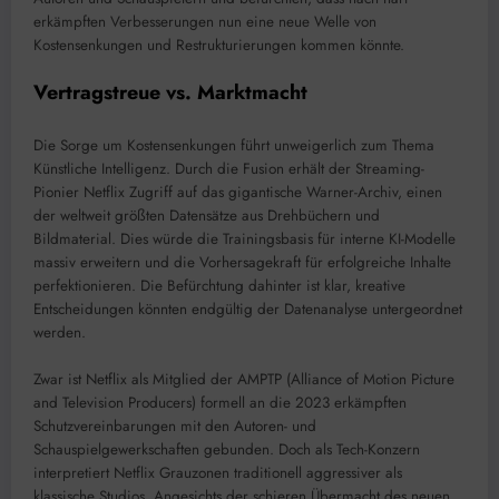
erkämpften Verbesserungen nun eine neue Welle von
Kostensenkungen und Restrukturierungen kommen könnte.
Vertragstreue vs. Marktmacht
Die Sorge um Kostensenkungen führt unweigerlich zum Thema
Künstliche Intelligenz. Durch die Fusion erhält der Streaming-
Pionier Netflix Zugriff auf das gigantische Warner-Archiv, einen
der weltweit größten Datensätze aus Drehbüchern und
Bildmaterial. Dies würde die Trainingsbasis für interne KI-Modelle
massiv erweitern und die Vorhersagekraft für erfolgreiche Inhalte
perfektionieren. Die Befürchtung dahinter ist klar, kreative
Entscheidungen könnten endgültig der Datenanalyse untergeordnet
werden.
Zwar ist Netflix als Mitglied der AMPTP (Alliance of Motion Picture
and Television Producers) formell an die 2023 erkämpften
Schutzvereinbarungen mit den Autoren- und
Schauspielgewerkschaften gebunden. Doch als Tech-Konzern
interpretiert Netflix Grauzonen traditionell aggressiver als
klassische Studios. Angesichts der schieren Übermacht des neuen