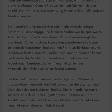
möglicherweise noch aggressiver investieren, um im Kampf um
die verbleibenden Content-Produzenten und Talente nicht den
Anschluss zu verlieren. Der Bieterkrieg könnte sich auf alle anderen
Assets ausweiten.
Die Konsolidierung des Marktes schafft ein zweischneidiges
Schwert für unabhängige und kleinere Studios wie beispielsweise
A24. Da die großen Studios ihren Fokus auf massentauglichen
Blockbuster-Content richten, könnte dies paradoxerweise kleinen,
künstlerisch fokussierten Studios einen Freiraum für Kreative und
Freidenker bieten, den die Großen nicht mehr einräumen können.
Sie könnten die Nische für innovative und risikoreichere
Produktionen besetzen, die vom neuen Giganten aus
wirtschaftlichen Gründen vernachlässigt werden.
Ein Nachteil überwiegt aus meiner Sicht jedoch. Mit weniger
großen Abnehmern sinkt der Wettbewerb um die Lizenzen und
Vertriebsrechte der kleineren Studios. Die Verhandlungsmacht
konzentriert sich bei den Giganten, was die Preise und die
Konditionen für kleinere Player verschlechtert und den Markteintritt
neuer Akteure nahezu unmöglich macht.