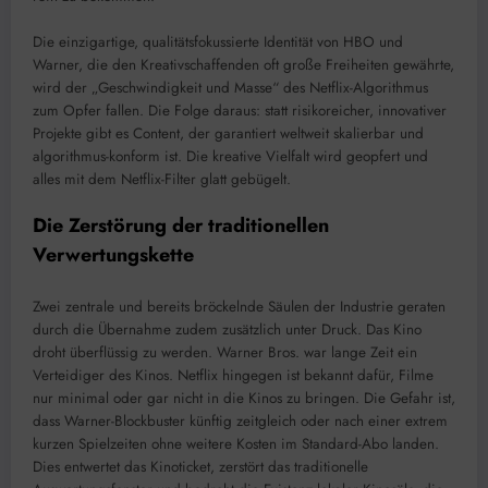
Die einzigartige, qualitätsfokussierte Identität von HBO und
Warner, die den Kreativschaffenden oft große Freiheiten gewährte,
wird der „Geschwindigkeit und Masse“ des Netflix-Algorithmus
zum Opfer fallen. Die Folge daraus: statt risikoreicher, innovativer
Projekte gibt es Content, der garantiert weltweit skalierbar und
algorithmus-konform ist. Die kreative Vielfalt wird geopfert und
alles mit dem Netflix-Filter glatt gebügelt.
Die Zerstörung der traditionellen
Verwertungskette
Zwei zentrale und bereits bröckelnde Säulen der Industrie geraten
durch die Übernahme zudem zusätzlich unter Druck. Das Kino
droht überflüssig zu werden. Warner Bros. war lange Zeit ein
Verteidiger des Kinos. Netflix hingegen ist bekannt dafür, Filme
nur minimal oder gar nicht in die Kinos zu bringen. Die Gefahr ist,
dass Warner-Blockbuster künftig zeitgleich oder nach einer extrem
kurzen Spielzeiten ohne weitere Kosten im Standard-Abo landen.
Dies entwertet das Kinoticket, zerstört das traditionelle