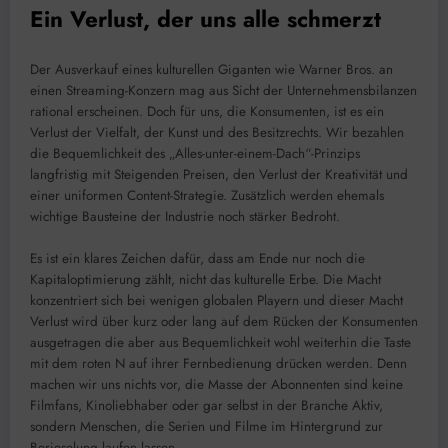
Ein Verlust, der uns alle schmerzt
Der Ausverkauf eines kulturellen Giganten wie Warner Bros. an
einen Streaming-Konzern mag aus Sicht der Unternehmensbilanzen
rational erscheinen. Doch für uns, die Konsumenten, ist es ein
Verlust der Vielfalt, der Kunst und des Besitzrechts. Wir bezahlen
die Bequemlichkeit des „Alles-unter-einem-Dach“-Prinzips
langfristig mit Steigenden Preisen, den Verlust der Kreativität und
einer uniformen Content-Strategie. Zusätzlich werden ehemals
wichtige Bausteine der Industrie noch stärker Bedroht.
Es ist ein klares Zeichen dafür, dass am Ende nur noch die
Kapitaloptimierung zählt, nicht das kulturelle Erbe. Die Macht
konzentriert sich bei wenigen globalen Playern und dieser Macht
Verlust wird über kurz oder lang auf dem Rücken der Konsumenten
ausgetragen die aber aus Bequemlichkeit wohl weiterhin die Taste
mit dem roten N auf ihrer Fernbedienung drücken werden. Denn
machen wir uns nichts vor, die Masse der Abonnenten sind keine
Filmfans, Kinoliebhaber oder gar selbst in der Branche Aktiv,
sondern Menschen, die Serien und Filme im Hintergrund zur
Berieselung laufen lassen.