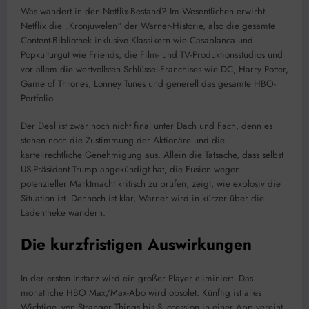
Was wandert in den Netflix-Bestand? Im Wesentlichen erwirbt
Netflix die „Kronjuwelen“ der Warner-Historie, also die gesamte
Content-Bibliothek inklusive Klassikern wie Casablanca und
Popkulturgut wie Friends, die Film- und TV-Produktionsstudios und
vor allem die wertvollsten Schlüssel-Franchises wie DC, Harry Potter,
Game of Thrones, Lonney Tunes und generell das gesamte HBO-
Portfolio.
Der Deal ist zwar noch nicht final unter Dach und Fach, denn es
stehen noch die Zustimmung der Aktionäre und die
kartellrechtliche Genehmigung aus. Allein die Tatsache, dass selbst
US-Präsident Trump angekündigt hat, die Fusion wegen
potenzieller Marktmacht kritisch zu prüfen, zeigt, wie explosiv die
Situation ist. Dennoch ist klar, Warner wird in kürzer über die
Ladentheke wandern.
Die kurzfristigen Auswirkungen
In der ersten Instanz wird ein großer Player eliminiert. Das
monatliche HBO Max/Max-Abo wird obsolet. Künftig ist alles
Wichtige, von Stranger Things bis Succession in einer App vereint.