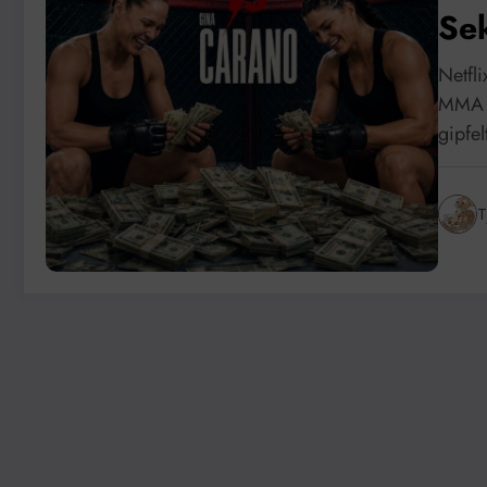
Se
Netfl
MMA L
gipfe
T