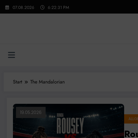
Zum
07.08.2026
6:22:32 PM
Inhalt
springen
Start
The Mandalorian
19.05.2026
ALLG
Rou