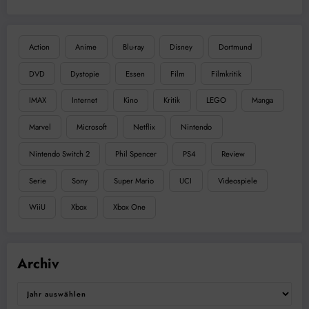
Action
Anime
Blu-ray
Disney
Dortmund
DVD
Dystopie
Essen
Film
Filmkritik
IMAX
Internet
Kino
Kritik
LEGO
Manga
Marvel
Microsoft
Netflix
Nintendo
Nintendo Switch 2
Phil Spencer
PS4
Review
Serie
Sony
Super Mario
UCI
Videospiele
WiiU
Xbox
Xbox One
Archiv