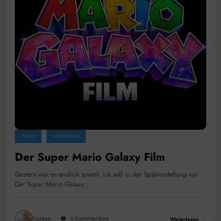
FILME
VIDEOSPIELE
Der Super Mario Galaxy Film
Gestern war es endlich soweit, ich saß in der Spätvorstellung von
Der Super Mario Galaxy…
Tjorben
0 Kommentare
Weiterlesen