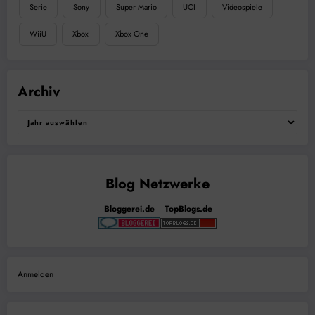
Serie
Sony
Super Mario
UCI
Videospiele
WiiU
Xbox
Xbox One
Archiv
Bloggerei.de
TopBlogs.de
Anmelden