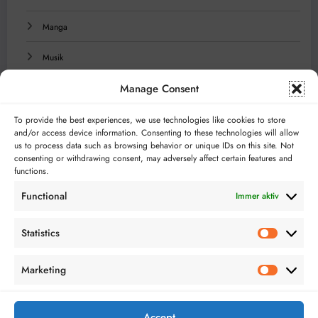
Manga
Musik
Manage Consent
Reisen
Serien
To provide the best experiences, we use technologies like cookies to store
and/or access device information. Consenting to these technologies will allow
us to process data such as browsing behavior or unique IDs on this site. Not
Technologie
consenting or withdrawing consent, may adversely affect certain features and
functions.
Videospiele
Functional
Immer aktiv
Statistics
Statistics
Marketing
Marketing
Bloggerei.de
TopBlogs.de
Accept