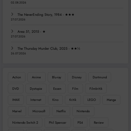
02.08.2026
The NeverEnding Story, 1984 - ★★★
27.07.2026
Area 51, 2015 - ★
27.07.2026
The Thursday Murder Club, 2025 - ★★½
26.07.2026
Action
Anime
Blu-ray
Disney
Dortmund
DVD
Dystopie
Essen
Film
Filmkritik
IMAX
Internet
Kino
Kritik
LEGO
Manga
Marvel
Microsoft
Netflix
Nintendo
Nintendo Switch 2
Phil Spencer
PS4
Review