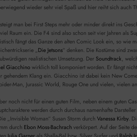
rwiegend wieder sehr viel Spaß und hier reiht sich auch The 
teigt man bei First Steps mehr oder minder direkt ins Gesc
viel Raum ein. Die F4 sind also schon seit vier Jahren als 
istisch fängt das Ganze den alten Comic Look ein, so wie ma
ichentrickserie „
Die Jetsons
“ denken. Die Kostüme sind zwa
aubwürdigen realistischen Umsetzung. Der
Soundtrack
, welc
el Giacchino
wirklich toll komponiert worden. Er fängt nich
 gehendem Klang ein. Giacchino ist dabei kein New Comer,
Spider-Man, Jurassic World, Rouge One und vielen, vielen a
er noch nicht für einen guten Film, neben einem guten Cas
uptcharaktere werden durch durchaus namenhafte Darsteller 
Die „Invisible Woman“ Susan Storm durch
Vanessa Kirby
. D
rimm durch
Ebon Moss-Bachrach
verkörpert. Auf der Seite d
lten
Julia Garner
als Shalla-Bal bzw. Silver Surfer und
Ralph I