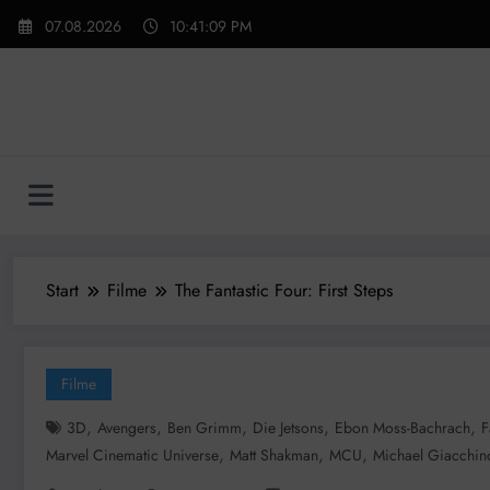
Zum
07.08.2026
10:41:11 PM
Inhalt
springen
Start
Filme
The Fantastic Four: First Steps
Filme
,
,
,
,
,
3D
Avengers
Ben Grimm
Die Jetsons
Ebon Moss-Bachrach
F
,
,
,
Marvel Cinematic Universe
Matt Shakman
MCU
Michael Giacchin