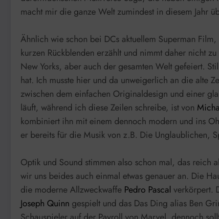
macht mir die ganze Welt zumindest in diesem Jahr übe
Ähnlich wie schon bei DCs aktuellem Superman Film, s
kurzen Rückblenden erzählt und nimmt daher nicht zu 
New Yorks, aber auch der gesamten Welt gefeiert. Stil
hat. Ich musste hier und da unweigerlich an die alte Ze
zwischen dem einfachen Originaldesign und einer gl
läuft, während ich diese Zeilen schreibe, ist von
Micha
kombiniert ihn mit einem dennoch modern und ins Ohr
er bereits für die Musik von z.B. Die Unglaublichen, 
Optik und Sound stimmen also schon mal, das reich ab
wir uns beides auch einmal etwas genauer an. Die Ha
die moderne Allzweckwaffe
Pedro Pascal
verkörpert. 
Joseph Quinn
gespielt und das Das Ding alias Ben G
Schauspieler auf der Payroll von Marvel, dennoch sol