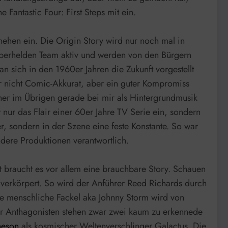
Fantastic Four: First Steps mit ein.
hehen ein. Die Origin Story wird nur noch mal in
Superhelden Team aktiv und werden von den Bürgern
n sich in den 1960er Jahren die Zukunft vorgestellt
r nicht Comic-Akkurat, aber ein guter Kompromiss
her im Übrigen gerade bei mir als Hintergrundmusik
t nur das Flair einer 60er Jahre TV Serie ein, sondern
 sondern in der Szene eine feste Konstante. So war
ndere Produktionen verantwortlich.
t braucht es vor allem eine brauchbare Story. Schauen
verkörpert. So wird der Anführer Reed Richards durch
ie menschliche Fackel aka Johnny Storm wird von
er Anthagonisten stehen zwar zwei kaum zu erkennede
neson
als kosmischer Weltenverschlinger Galactus. Die