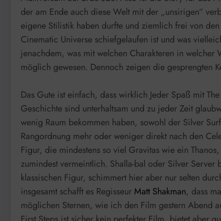
der am Ende auch diese Welt mit der „unsirigen“ verbi
eigene Stilistik haben durfte und ziemlich frei von d
Cinematic Universe schiefgelaufen ist und was viellei
jenachdem, was mit welchen Charakteren in welcher We
möglich gewesen. Dennoch zeigen die gesprengten Kett
Das Gute ist einfach, dass wirklich Jeder Spaß mit The
Geschichte sind unterhaltsam und zu jeder Zeit glaubw
wenig Raum bekommen haben, sowohl der Silver Surfer
Rangordnung mehr oder weniger direkt nach den Celes
Figur, die mindestens so viel Gravitas wie ein Thanos
zumindest vermeintlich. Shalla-bal oder Silver Server
klassischen Figur, schimmert hier aber nur selten du
insgesamt schafft es Regisseur
Matt Shakman
, dass ma
möglichen Sternen, wie ich den Film gestern Abend 
First Steps ist sicher kein perfekter Film, bietet ab