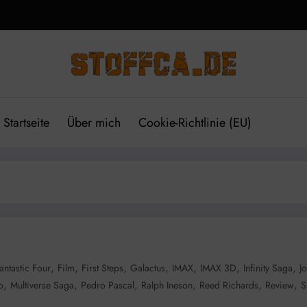
Startseite
Über mich
Cookie-Richtlinie (EU)
,
,
,
,
,
,
,
antastic Four
Film
First Steps
Galactus
IMAX
IMAX 3D
Infinity Saga
J
,
,
,
,
,
,
o
Multiverse Saga
Pedro Pascal
Ralph Ineson
Reed Richards
Review
S