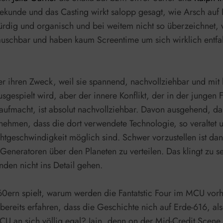
kunde und das Casting wirkt salopp gesagt, wie Arsch auf E
rdig und organisch und bei weitem nicht so überzeichnet, w
tauschbar und haben kaum Screentime um sich wirklich entfa
 aber ihren Zweck, weil sie spannend, nachvollziehbar und m
ausgespielt wird, aber der innere Konflikt, der in der jung
ufmacht, ist absolut nachvollziehbar. Davon ausgehend, das
nehmen, dass die dort verwendete Technologie, so veraltet u
chtgeschwindigkeit möglich sind. Schwer vorzustellen ist da
 Generatoren über den Planeten zu verteilen. Das klingt zu se
ünden nicht ins Detail gehen.
0ern spielt, warum werden die Fantatstic Four im MCU vorher
bereits erfahren, dass die Geschichte nich auf Erde-616, 
 MCU an sich völlig egal? Jain, denn on der Mid-Credit Sc