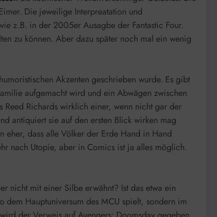
imer. Die jeweilige Interpreatation und
ie z.B. in der 2005er Ausagbe der Fantastic Four.
lten zu können. Aber dazu später noch mal ein wenig
it humoristischen Akzenten geschrieben wurde. Es gibt
en Familie aufgemacht wird und ein Abwägen zwischen
 Reed Richards wirklich einer, wenn nicht gar der
nd antiquiert sie auf den ersten Blick wirken mag
nn eher, dass alle Völker der Erde Hand in Hand
hr nach Utopie, aber in Comics ist ja alles möglich.
 nicht mit einer Silbe erwähnt? Ist das etwa ein
also dem Hauptuniversum des MCU spielt, sondern im
ene wird der Verweis auf Avengers: Doomsday gegeben,