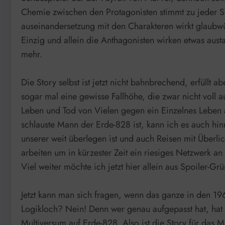
Chemie zwischen den Protagonisten stimmt zu jeder Se
auseinandersetzung mit den Charakteren wirkt glaubwü
Einzig und allein die Anthagonisten wirken etwas aus
mehr.
Die Story selbst ist jetzt nicht bahnbrechend, erfüllt
sogar mal eine gewisse Fallhöhe, die zwar nicht voll 
Leben und Tod von Vielen gegen ein Einzelnes Leben a
schlauste Mann der Erde-828 ist, kann ich es auch hin
unserer weit überlegen ist und auch Reisen mit Überli
arbeiten um in kürzester Zeit ein riesiges Netzwerk an
Viel weiter möchte ich jetzt hier allein aus Spoiler-Gr
Jetzt kann man sich fragen, wenn das ganze in den 196
Logikloch? Nein! Denn wer genau aufgepasst hat, hat 
Multiversum auf Erde-828. Also ist die Story für das