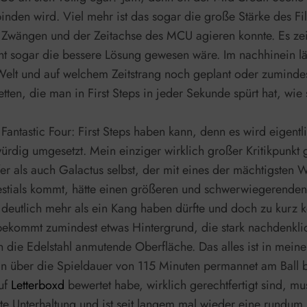
nden wird. Viel mehr ist das sogar die große Stärke des Fil
en Zwängen und der Zeitachse des MCU agieren konnte. Es zei
cht sogar die bessere Lösung gewesen wäre. Im nachhinein lä
lt und auf welchem Zeitstrang noch geplant oder zumindest 
en, die man in First Steps in jeder Sekunde spürt hat, wie 
 Fantastic Four: First Steps haben kann, denn es wird eigent
ürdig umgesetzt. Mein einziger wirklich großer Kritikpunkt 
 als auch Galactus selbst, der mit eines der mächtigsten 
tials kommt, hätte einen größeren und schwerwiegerenden Au
, deutlich mehr als ein Kang haben dürfte und doch zu kurz 
 bekommt zumindest etwas Hintergrund, die stark nachdenkli
rch die Edelstahl anmutende Oberfläche. Das alles ist in m
n über die Spieldauer von 115 Minuten permannet am Ball bl
auf
Letterboxd
bewertet habe, wirklich gerechtfertigt sind, mus
er gute Unterhaltung und ist seit langem mal wieder eine ru