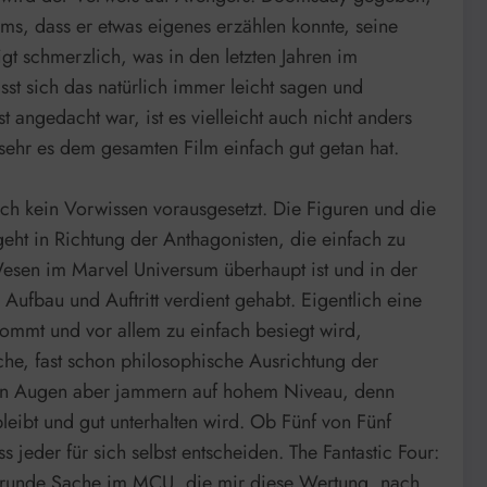
ms, dass er etwas eigenes erzählen konnte, seine
gt schmerzlich, was in den letzten Jahren im
sst sich das natürlich immer leicht sagen und
angedacht war, ist es vielleicht auch nicht anders
sehr es dem gesamten Film einfach gut getan hat.
lich kein Vorwissen vorausgesetzt. Die Figuren und die
geht in Richtung der Anthagonisten, die einfach zu
Wesen im Marvel Universum überhaupt ist und in der
fbau und Auftritt verdient gehabt. Eigentlich eine
kommt und vor allem zu einfach besiegt wird,
che, fast schon philosophische Ausrichtung der
einen Augen aber jammern auf hohem Niveau, denn
eibt und gut unterhalten wird. Ob Fünf von Fünf
s jeder für sich selbst entscheiden. The Fantastic Four:
ndum runde Sache im MCU, die mir diese Wertung, nach