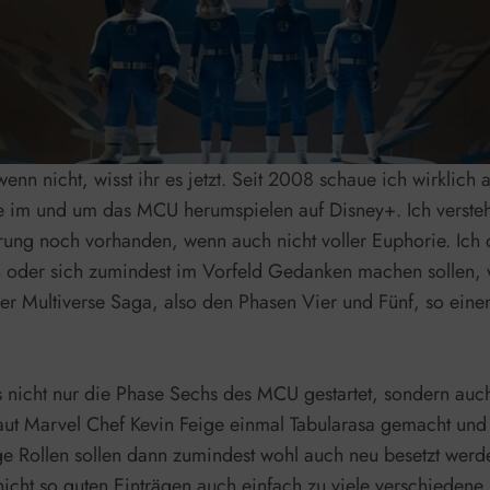
wenn nicht, wisst ihr es jetzt. Seit 2008 schaue ich wirklic
ie im und um das MCU herumspielen auf Disney+. Ich versteh
terung noch vorhanden, wenn auch nicht voller Euphorie. Ic
n oder sich zumindest im Vorfeld Gedanken machen sollen, 
er Multiverse Saga, also den Phasen Vier und Fünf, so einen
teps nicht nur die Phase Sechs des MCU gestartet, sondern au
aut Marvel Chef Kevin Feige einmal Tabularasa gemacht und
ge Rollen sollen dann zumindest wohl auch neu besetzt werd
cht so guten Einträgen auch einfach zu viele verschiedene 