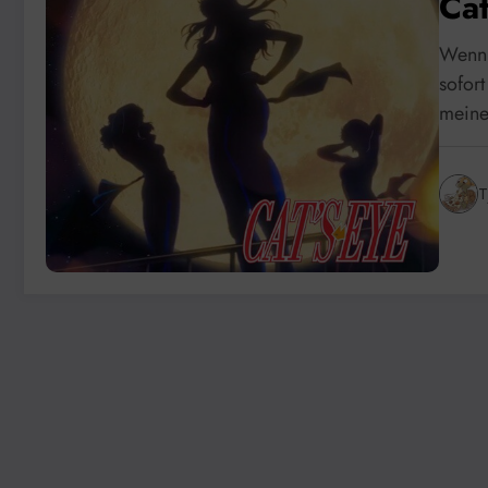
Cat
Wenn 
sofor
mein
T