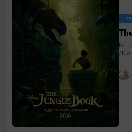
FILME
Th
Probi
3D An
T