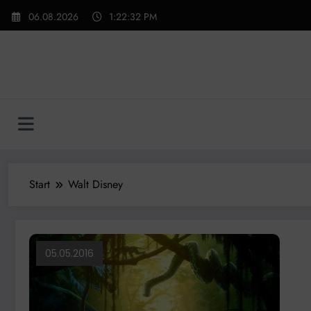
Zum
06.08.2026
1:22:33 PM
Inhalt
springen
Start
Walt Disney
05.05.2016