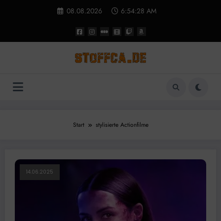
Zum
08.08.2026
6:54:29 AM
Inhalt
springen
Start
stylisierte Actionfilme
14.06.2025