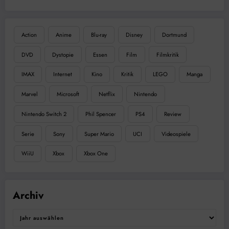
Action
Anime
Blu-ray
Disney
Dortmund
DVD
Dystopie
Essen
Film
Filmkritik
IMAX
Internet
Kino
Kritik
LEGO
Manga
Marvel
Microsoft
Netflix
Nintendo
Nintendo Switch 2
Phil Spencer
PS4
Review
Serie
Sony
Super Mario
UCI
Videospiele
WiiU
Xbox
Xbox One
Archiv