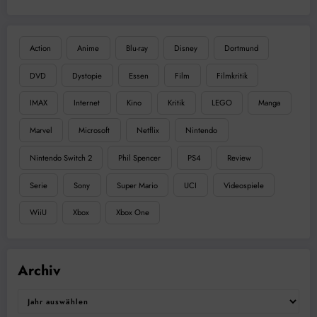
Action
Anime
Blu-ray
Disney
Dortmund
DVD
Dystopie
Essen
Film
Filmkritik
IMAX
Internet
Kino
Kritik
LEGO
Manga
Marvel
Microsoft
Netflix
Nintendo
Nintendo Switch 2
Phil Spencer
PS4
Review
Serie
Sony
Super Mario
UCI
Videospiele
WiiU
Xbox
Xbox One
Archiv