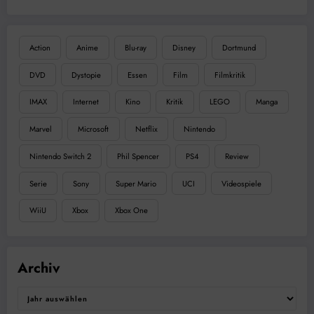
Action
Anime
Blu-ray
Disney
Dortmund
DVD
Dystopie
Essen
Film
Filmkritik
IMAX
Internet
Kino
Kritik
LEGO
Manga
Marvel
Microsoft
Netflix
Nintendo
Nintendo Switch 2
Phil Spencer
PS4
Review
Serie
Sony
Super Mario
UCI
Videospiele
WiiU
Xbox
Xbox One
Archiv