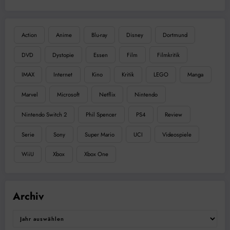
Action
Anime
Blu-ray
Disney
Dortmund
DVD
Dystopie
Essen
Film
Filmkritik
IMAX
Internet
Kino
Kritik
LEGO
Manga
Marvel
Microsoft
Netflix
Nintendo
Nintendo Switch 2
Phil Spencer
PS4
Review
Serie
Sony
Super Mario
UCI
Videospiele
WiiU
Xbox
Xbox One
Archiv