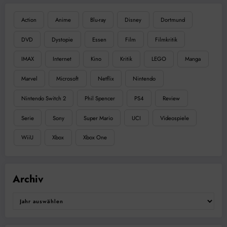
Action
Anime
Blu-ray
Disney
Dortmund
DVD
Dystopie
Essen
Film
Filmkritik
IMAX
Internet
Kino
Kritik
LEGO
Manga
Marvel
Microsoft
Netflix
Nintendo
Nintendo Switch 2
Phil Spencer
PS4
Review
Serie
Sony
Super Mario
UCI
Videospiele
WiiU
Xbox
Xbox One
Archiv