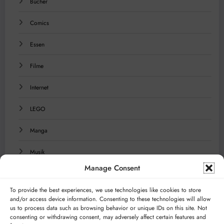
Bücher
Comics
Essen
Filme
Internet
LEGO
Manga
Musik
Manage Consent
Reisen
To provide the best experiences, we use technologies like cookies to store
Serien
and/or access device information. Consenting to these technologies will allow
us to process data such as browsing behavior or unique IDs on this site. Not
Technologie
consenting or withdrawing consent, may adversely affect certain features and