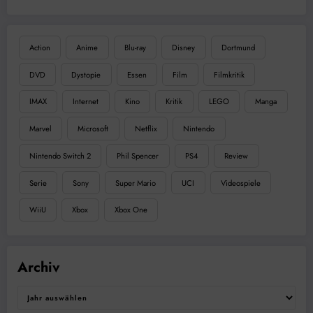
Action
Anime
Blu-ray
Disney
Dortmund
DVD
Dystopie
Essen
Film
Filmkritik
IMAX
Internet
Kino
Kritik
LEGO
Manga
Marvel
Microsoft
Netflix
Nintendo
Nintendo Switch 2
Phil Spencer
PS4
Review
Serie
Sony
Super Mario
UCI
Videospiele
WiiU
Xbox
Xbox One
Archiv