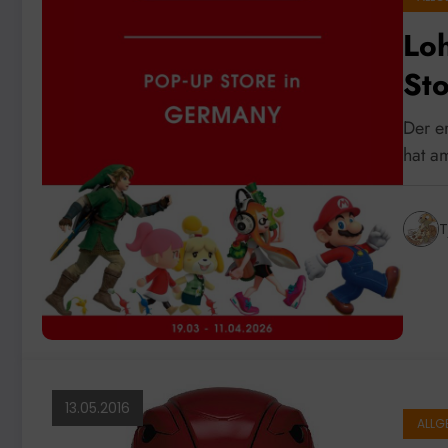
Loh
St
Der er
hat a
T
13.05.2016
ALLG