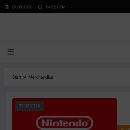
Zum
09.08.2026
1:49:23 PM
Inhalt
springen
Start
Merchandise
22.03.2026
ALLG