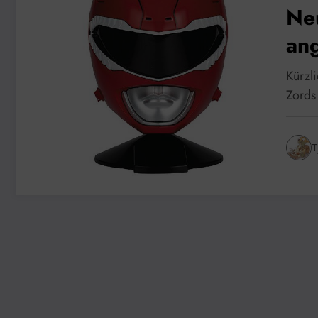
Ne
an
Kürzl
Zords
T