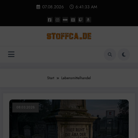
Zum
07.08.2026
6:41:33 AM
Inhalt
springen
Start
Lebensmittelhandel
08.03.2026