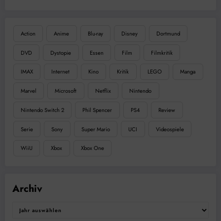
Action
Anime
Blu-ray
Disney
Dortmund
DVD
Dystopie
Essen
Film
Filmkritik
IMAX
Internet
Kino
Kritik
LEGO
Manga
Marvel
Microsoft
Netflix
Nintendo
Nintendo Switch 2
Phil Spencer
PS4
Review
Serie
Sony
Super Mario
UCI
Videospiele
WiiU
Xbox
Xbox One
Archiv