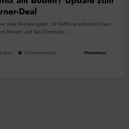
tflix am Boden? Update zum
rner-Deal
 nur zwei Monate später, ist Netflix anscheinend raus
em Rennen und das Filmstudio…
Weiterlesen
jorben
0 Kommentare