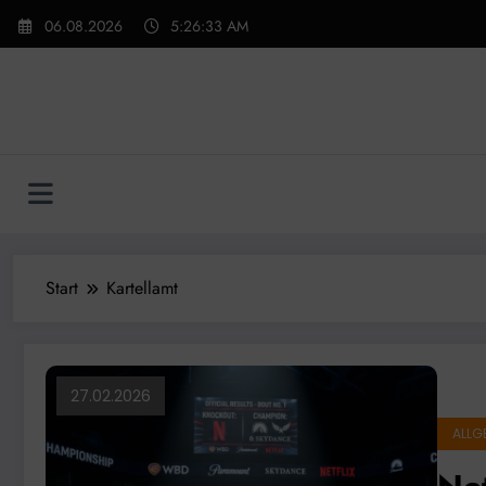
Zum
06.08.2026
5:26:34 AM
Inhalt
springen
Start
Kartellamt
27.02.2026
ALLG