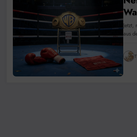
Ne
Wa
Jetzt,
aus d
T