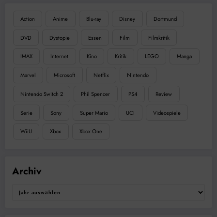
Action
Anime
Blu-ray
Disney
Dortmund
DVD
Dystopie
Essen
Film
Filmkritik
IMAX
Internet
Kino
Kritik
LEGO
Manga
Marvel
Microsoft
Netflix
Nintendo
Nintendo Switch 2
Phil Spencer
PS4
Review
Serie
Sony
Super Mario
UCI
Videospiele
WiiU
Xbox
Xbox One
Archiv