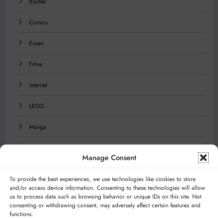
Bücher
Comics
Essen
Filme
Internet
LEGO
Manga
Musik
Manage Consent
Reisen
To provide the best experiences, we use technologies like cookies to store
and/or access device information. Consenting to these technologies will allow
Serien
us to process data such as browsing behavior or unique IDs on this site. Not
consenting or withdrawing consent, may adversely affect certain features and
Technologie
functions.