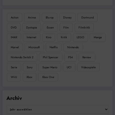
Action
Anime
Blu-ray
Disney
Dortmund
DVD
Dystopie
Essen
Film
Filmkritik
IMAX
Internet
Kino
Kritik
LEGO
Manga
Marvel
Microsoft
Netflix
Nintendo
Nintendo Switch 2
Phil Spencer
PS4
Review
Serie
Sony
Super Mario
UCI
Videospiele
WiiU
Xbox
Xbox One
Archiv