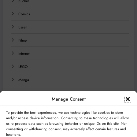
Bücher
Comics
Essen
Filme
Internet
LEGO
Manga
Musik
Manage Consent
Reisen
To provide the best experiences, we use technologies like cookies to store
and/or access device information. Consenting to these technologies will allow
Serien
us to process data such as browsing behavior or unique IDs on this site. Not
consenting or withdrawing consent, may adversely affect certain features and
Technologie
functions.