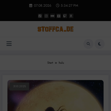
Zum
07.08.2026
5:34:28 PM
Inhalt
springen
Start
hulu
31.10.2025