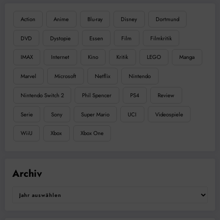
Action
Anime
Blu-ray
Disney
Dortmund
DVD
Dystopie
Essen
Film
Filmkritik
IMAX
Internet
Kino
Kritik
LEGO
Manga
Marvel
Microsoft
Netflix
Nintendo
Nintendo Switch 2
Phil Spencer
PS4
Review
Serie
Sony
Super Mario
UCI
Videospiele
WiiU
Xbox
Xbox One
Archiv