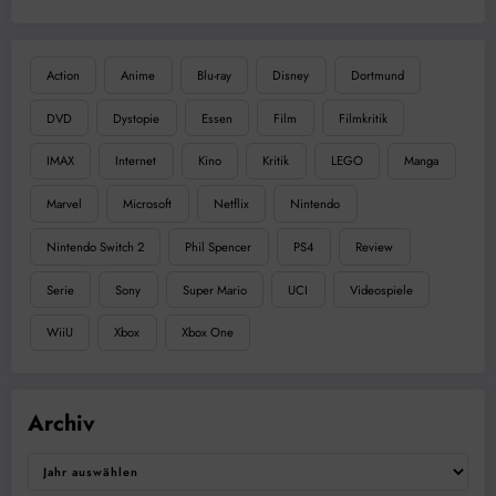
Action
Anime
Blu-ray
Disney
Dortmund
DVD
Dystopie
Essen
Film
Filmkritik
IMAX
Internet
Kino
Kritik
LEGO
Manga
Marvel
Microsoft
Netflix
Nintendo
Nintendo Switch 2
Phil Spencer
PS4
Review
Serie
Sony
Super Mario
UCI
Videospiele
WiiU
Xbox
Xbox One
Archiv