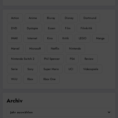
Action
Anime
Blu-ray
Disney
Dortmund
DVD
Dystopie
Essen
Film
Filmkritik
IMAX
Internet
Kino
Kritik
LEGO
Manga
Marvel
Microsoft
Netflix
Nintendo
Nintendo Switch 2
Phil Spencer
PS4
Review
Serie
Sony
Super Mario
UCI
Videospiele
WiiU
Xbox
Xbox One
Archiv