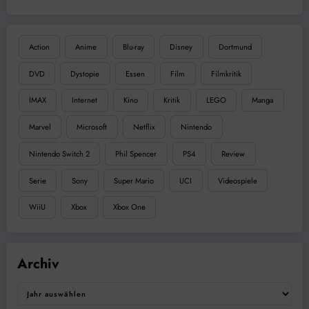
Action
Anime
Blu-ray
Disney
Dortmund
DVD
Dystopie
Essen
Film
Filmkritik
IMAX
Internet
Kino
Kritik
LEGO
Manga
Marvel
Microsoft
Netflix
Nintendo
Nintendo Switch 2
Phil Spencer
PS4
Review
Serie
Sony
Super Mario
UCI
Videospiele
WiiU
Xbox
Xbox One
Archiv