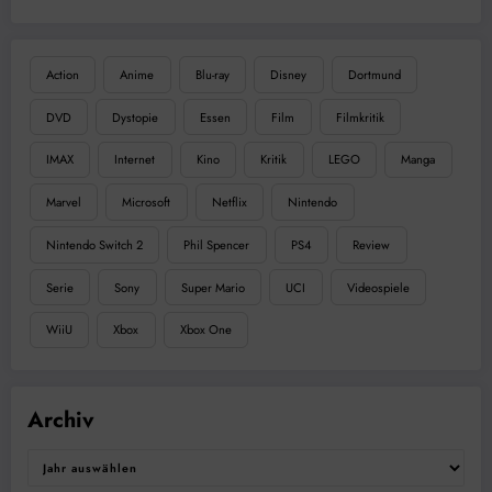
Action
Anime
Blu-ray
Disney
Dortmund
DVD
Dystopie
Essen
Film
Filmkritik
IMAX
Internet
Kino
Kritik
LEGO
Manga
Marvel
Microsoft
Netflix
Nintendo
Nintendo Switch 2
Phil Spencer
PS4
Review
Serie
Sony
Super Mario
UCI
Videospiele
WiiU
Xbox
Xbox One
Archiv