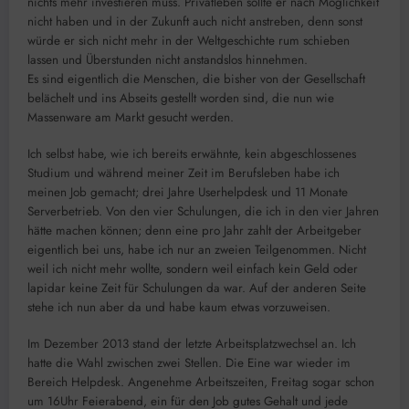
nichts mehr investieren muss. Privatleben sollte er nach Möglichkeit
nicht haben und in der Zukunft auch nicht anstreben, denn sonst
würde er sich nicht mehr in der Weltgeschichte rum schieben
lassen und Überstunden nicht anstandslos hinnehmen.
Es sind eigentlich die Menschen, die bisher von der Gesellschaft
belächelt und ins Abseits gestellt worden sind, die nun wie
Massenware am Markt gesucht werden.
Ich selbst habe, wie ich bereits erwähnte, kein abgeschlossenes
Studium und während meiner Zeit im Berufsleben habe ich
meinen Job gemacht; drei Jahre Userhelpdesk und 11 Monate
Serverbetrieb. Von den vier Schulungen, die ich in den vier Jahren
hätte machen können; denn eine pro Jahr zahlt der Arbeitgeber
eigentlich bei uns, habe ich nur an zweien Teilgenommen. Nicht
weil ich nicht mehr wollte, sondern weil einfach kein Geld oder
lapidar keine Zeit für Schulungen da war. Auf der anderen Seite
stehe ich nun aber da und habe kaum etwas vorzuweisen.
Im Dezember 2013 stand der letzte Arbeitsplatzwechsel an. Ich
hatte die Wahl zwischen zwei Stellen. Die Eine war wieder im
Bereich Helpdesk. Angenehme Arbeitszeiten, Freitag sogar schon
um 16Uhr Feierabend, ein für den Job gutes Gehalt und jede