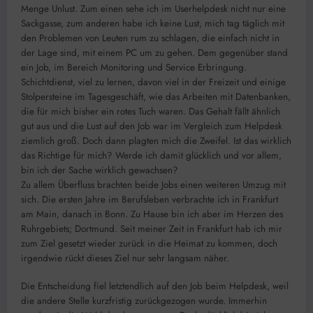
Menge Unlust. Zum einen sehe ich im Userhelpdesk nicht nur eine
Sackgasse, zum anderen habe ich keine Lust, mich tag täglich mit
den Problemen von Leuten rum zu schlagen, die einfach nicht in
der Lage sind, mit einem PC um zu gehen. Dem gegenüber stand
ein Job, im Bereich Monitoring und Service Erbringung.
Schichtdienst, viel zu lernen, davon viel in der Freizeit und einige
Stolpersteine im Tagesgeschäft, wie das Arbeiten mit Datenbanken,
die für mich bisher ein rotes Tuch waren. Das Gehalt fällt ähnlich
gut aus und die Lust auf den Job war im Vergleich zum Helpdesk
ziemlich groß. Doch dann plagten mich die Zweifel. Ist das wirklich
das Richtige für mich? Werde ich damit glücklich und vor allem,
bin ich der Sache wirklich gewachsen?
Zu allem Überfluss brachten beide Jobs einen weiteren Umzug mit
sich. Die ersten Jahre im Berufsleben verbrachte ich in Frankfurt
am Main, danach in Bonn. Zu Hause bin ich aber im Herzen des
Ruhrgebiets; Dortmund. Seit meiner Zeit in Frankfurt hab ich mir
zum Ziel gesetzt wieder zurück in die Heimat zu kommen, doch
irgendwie rückt dieses Ziel nur sehr langsam näher.
Die Entscheidung fiel letztendlich auf den Job beim Helpdesk, weil
die andere Stelle kurzfristig zurückgezogen wurde. Immerhin