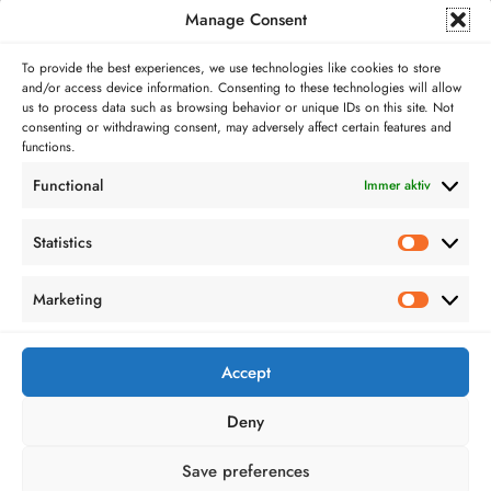
Manage Consent
To provide the best experiences, we use technologies like cookies to store
and/or access device information. Consenting to these technologies will allow
us to process data such as browsing behavior or unique IDs on this site. Not
consenting or withdrawing consent, may adversely affect certain features and
Good Luck, Have Fun, Don’t Die
functions.
23.03.2026
Tjorben
Functional
Immer aktiv
Statistics
Statistics
Marketing
Marketing
Accept
Bloggerei.de
TopBlogs.de
Deny
Save preferences