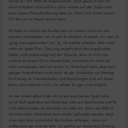
wurde mir die Wahl da abgenommen. Doch glücklich bin ich
damit trotzdem nicht und bin schon wieder auf der Suche nach
einer neuen Herausforderung aber vor allem nach einem neuen
Ort den ich zu Hause nennen kann.
Ich habe es einfach satt flexibel sein zu müssen und mich von
meinem Arbeitgeber von A nach B schieben zu lassen, nur weil ich
„Jung und ungebunden“ bin. Ja, ich möchte arbeiten, aber nicht
mehr um jeden Preis. Das Jung vergeht doch das ungebunden
bleibt, nicht zuletzt aufgrund der Tatsache, dass ich mich nie
wirklich an einem Ort zu Hause fühle; nie bereit bin mich auf
mehr einzulassen, weil ich immer im Hinterkopf habe, dass mein
jetziger Aufenthaltsort nicht mehr als der Schlafplatz von Montag
bis Freitag ist. Freundschaften und Beziehungen sind auf dieser
Basis, zumindest für mich, nur schwer bis gar nicht möglich.
An der Arbeit selbst finde ich zurzeit auch keinen Spaß mehr,
privat läuft spätestens seit Dezember alles auf Sparflamme und für
mich selbst müsste ich ebenfalls viel mehr tun. Doch was fehlt ist
die Motivation. Verlorenes kann wieder gefunden werden, doch
muss man dazu erst einmal das Suchen anfangen, wozu mir
mittlerweile der Antrieb fehlt. Ich gehöre zur Generation Drohne.