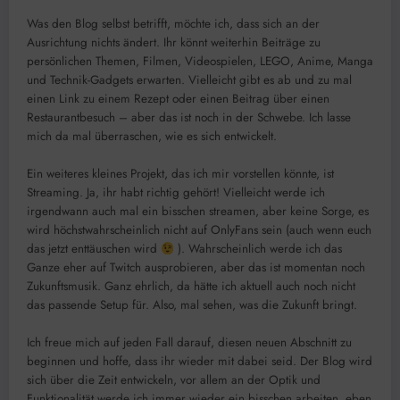
Was den Blog selbst betrifft, möchte ich, dass sich an der
Ausrichtung nichts ändert. Ihr könnt weiterhin Beiträge zu
persönlichen Themen, Filmen, Videospielen, LEGO, Anime, Manga
und Technik-Gadgets erwarten. Vielleicht gibt es ab und zu mal
einen Link zu einem Rezept oder einen Beitrag über einen
Restaurantbesuch – aber das ist noch in der Schwebe. Ich lasse
mich da mal überraschen, wie es sich entwickelt.
Ein weiteres kleines Projekt, das ich mir vorstellen könnte, ist
Streaming. Ja, ihr habt richtig gehört! Vielleicht werde ich
irgendwann auch mal ein bisschen streamen, aber keine Sorge, es
wird höchstwahrscheinlich nicht auf OnlyFans sein (auch wenn euch
das jetzt enttäuschen wird
). Wahrscheinlich werde ich das
Ganze eher auf Twitch ausprobieren, aber das ist momentan noch
Zukunftsmusik. Ganz ehrlich, da hätte ich aktuell auch noch nicht
das passende Setup für. Also, mal sehen, was die Zukunft bringt.
Ich freue mich auf jeden Fall darauf, diesen neuen Abschnitt zu
beginnen und hoffe, dass ihr wieder mit dabei seid. Der Blog wird
sich über die Zeit entwickeln, vor allem an der Optik und
Funktionalität werde ich immer wieder ein bisschen arbeiten, eben