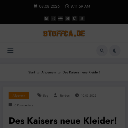
Zum
08.08.2026
9:11:59 AM
Inhalt
springen
Start
Allgemein
Des Kaisers neue Kleider!
Allgemein
Blog
Tjorben
10.03.2025
0 Kommentare
Des Kaisers neue Kleider!