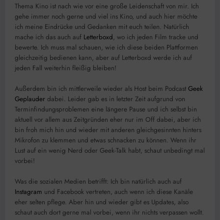
Thema Kino ist nach wie vor eine große Leidenschaft von mir. Ich
gehe immer noch gerne und viel ins Kino, und auch hier möchte
ich meine Eindrücke und Gedanken mit euch teilen. Natürlich
mache ich das auch auf
Letterboxd
, wo ich jeden Film tracke und
bewerte. Ich muss mal schauen, wie ich diese beiden Plattformen
gleichzeitig bedienen kann, aber auf Letterboxd werde ich auf
jeden Fall weiterhin fleißig bleiben!
Außerdem bin ich mittlerweile wieder als Host beim Podcast
Geek
Geplauder
dabei. Leider gab es in letzter Zeit aufgrund von
Terminfindungsproblemen eine längere Pause und ich selbst bin
aktuell vor allem aus Zeitgründen eher nur im Off dabei, aber ich
bin froh mich hin und wieder mit anderen gleichgesinnten hinters
Mikrofon zu klemmen und etwas schnacken zu können. Wenn ihr
Lust auf ein wenig Nerd oder Geek-Talk habt, schaut unbedingt mal
vorbei!
Was die sozialen Medien betrifft: Ich bin natürlich auch auf
Instagram
und Facebook vertreten, auch wenn ich diese Kanäle
eher selten pflege. Aber hin und wieder gibt es Updates, also
schaut auch dort gerne mal vorbei, wenn ihr nichts verpassen wollt.