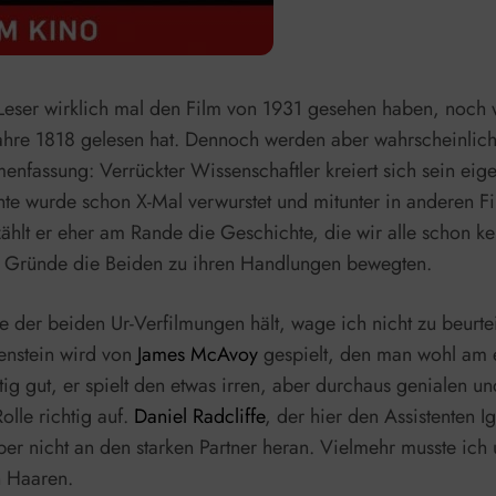
 Leser wirklich mal den Film von 1931 gesehen haben, noch
re 1818 gelesen hat. Dennoch werden aber wahrscheinlich a
enfassung: Verrückter Wissenschaftler kreiert sich sein eig
hte wurde schon X-Mal verwurstet und mitunter in anderen F
hlt er eher am Rande die Geschichte, die wir alle schon ken
he Gründe die Beiden zu ihren Handlungen bewegten.
der beiden Ur-Verfilmungen hält, wage ich nicht zu beurteil
enstein wird von
James McAvoy
gespielt, den man wohl am e
g gut, er spielt den etwas irren, aber durchaus genialen un
olle richtig auf.
Daniel Radcliffe
, der hier den Assistenten I
aber nicht an den starken Partner heran. Vielmehr musste i
n Haaren.