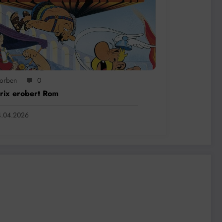
jorben
0
rix erobert Rom
4.04.2026