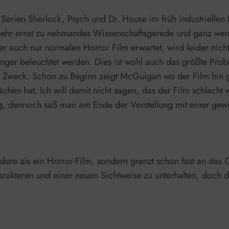
erien Sherlock, Psych und Dr. House im früh industriellen 
u sehr ernst zu nehmendes Wissenschaftsgerede und ganz we
er auch nur normalen Horror Film erwartet, wird leider nicht
ger beleuchtet werden. Dies ist wohl auch das größte Prob
m Zweck. Schon zu Beginn zeigt McGuigan wo der Film hin g
en hat. Ich will damit nicht sagen, das der Film schlecht w
lig, dennoch saß man am Ende der Vorstellung mit einer gewi
dere als ein Horror-Film, sondern grenzt schon fast an das
harakteren und einer neuen Sichtweise zu unterhalten, doch d