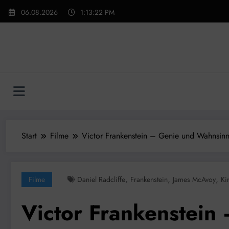
Zum
06.08.2026
1:13:24 PM
Inhalt
springen
Start
Filme
Victor Frankenstein – Genie und Wahnsin
,
,
,
Filme
Daniel Radcliffe
Frankenstein
James McAvoy
Ki
Victor Frankenstein