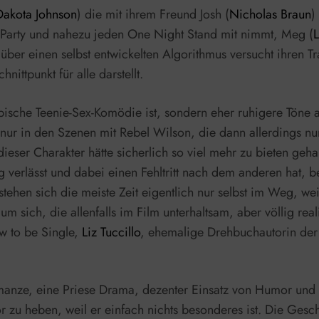
Dakota Johnson
) die mit ihrem Freund Josh (
Nicholas Braun
)
de Party und nahezu jeden One Night Stand mit nimmt, Meg (
 über einen selbst entwickelten Algorithmus versucht ihren
ittpunkt für alle darstellt.
pische Teenie-Sex-Komödie ist, sondern eher ruhigere Töne a
nur in den Szenen mit Rebel Wilson, die dann allerdings nur
dieser Charakter hätte sicherlich so viel mehr zu bieten geh
ng verlässt und dabei einen Fehltritt nach dem anderen hat,
tehen sich die meiste Zeit eigentlich nur selbst im Weg, wei
um sich, die allenfalls im Film unterhaltsam, aber völlig re
w to be Single,
Liz Tuccillo
, ehemalige Drehbuchautorin der
Romanze, eine Priese Drama, dezenter Einsatz von Humor und
r zu heben, weil er einfach nichts besonderes ist. Die Gesc