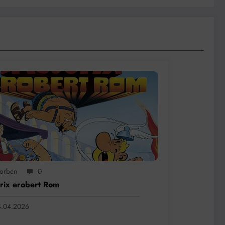
jorben
0
rix erobert Rom
4.04.2026