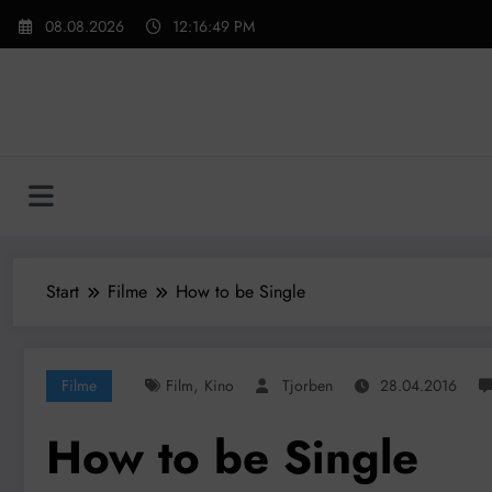
Zum
08.08.2026
12:16:50 PM
Inhalt
springen
Start
Filme
How to be Single
,
Filme
Film
Kino
Tjorben
28.04.2016
How to be Single