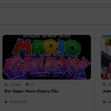
Tjorben
0
T
Der Super Mario Galaxy Film
Aste
05.04.2026
0