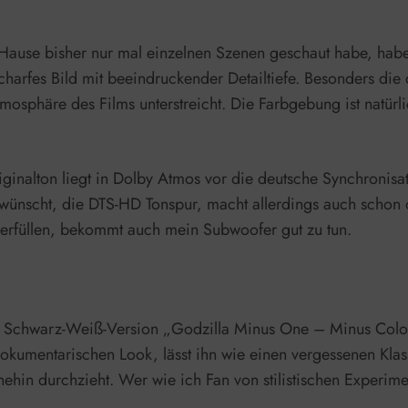
 Hause bisher nur mal einzelnen Szenen geschaut habe, habe
charfes Bild mit beeindruckender Detailtiefe. Besonders die
osphäre des Films unterstreicht. Die Farbgebung ist natürl
nalton liegt in Dolby Atmos vor die deutsche Synchronisati
ewünscht, die DTS-HD Tonspur, macht allerdings auch schon 
erfüllen, bekommt auch mein Subwoofer gut zu tun.
e Schwarz-Weiß-Version „Godzilla Minus One – Minus Color
kumentarischen Look, lässt ihn wie einen vergessenen Klassi
hnehin durchzieht. Wer wie ich Fan von stilistischen Experim