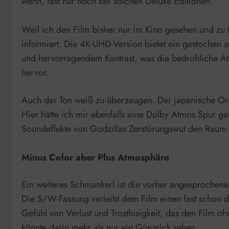
wenn, fast nur noch bei solchen Deluxe Editionen.
Weil ich den Film bisher nur im Kino gesehen und zu
informiert. Die 4K-UHD-Version bietet ein gestochen s
und hervorragendem Kontrast, was die bedrohliche Atm
hervor.
Auch der Ton weiß zu überzeugen. Der japanische Origi
Hier hätte ich mir ebenfalls eine Dolby Atmos Spur g
Soundeffekte von Godzillas Zerstörungswut den Raum 
Minus Color aber Plus Atmosphäre
Ein weiteres Schmankerl ist die vorher angesprochen
Die S/W-Fassung verleiht dem Film einen fast schon do
Gefühl von Verlust und Trostlosigkeit, das den Film o
könnte darin mehr als nur ein Gimmick sehen.