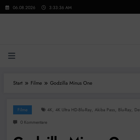
Zum
06.08.2026
3:33:38 AM
Inhalt
springen
Start
Filme
Godzilla Minus One
,
,
,
,
Filme
4K
4K Ultra HD-Blu-Ray
Akiba Pass
Blu-Ray
De
0 Kommentare