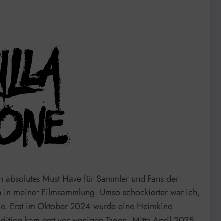
ein absolutes Must Have für Sammler und Fans der
h in meiner Filmsammlung. Umso schockierter war ich,
urde. Erst im Oktober 2024 wurde eine Heimkino
ition kam erst vor wenigen Tagen, Mitte April 2025