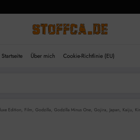
Startseite
Über mich
Cookie-Richtlinie (EU)
,
,
,
,
,
,
,
luxe Edition
Film
Godzilla
Godzilla Minus One
Gojira
Japan
Kaiju
Ki