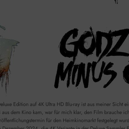
luxe Edition auf 4K Ultra HD Blu-ray ist aus meiner Sicht 
aus dem Kino kam, war für mich klar, den Film brauche ic
 Veröffentlichungstermin für den Heimkinomarkt festgelegt w
m Dezember 2024, die 4K Variante in der Deluxe Sammler Ed